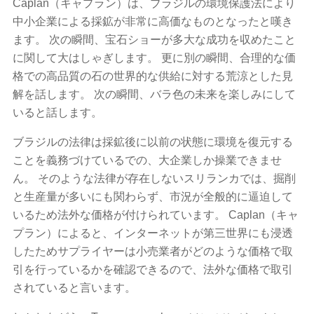
Caplan（キャプラン）は、ブラジルの環境保護法により
中小企業による採鉱が非常に高価なものとなったと嘆き
ます。 次の瞬間、宝石ショーが多大な成功を収めたこと
に関して大はしゃぎします。 更に別の瞬間、合理的な価
格での高品質の石の世界的な供給に対する荒涼とした見
解を話します。 次の瞬間、バラ色の未来を楽しみにして
いると話します。
ブラジルの法律は採鉱後に以前の状態に環境を復元する
ことを義務づけているでの、大企業しか操業できませ
ん。 そのような法律が存在しないスリランカでは、掘削
と生産量が多いにも関わらず、市況が全般的に逼迫して
いるため法外な価格が付けられています。 Caplan（キャ
プラン）によると、インターネットが第三世界にも浸透
したためサプライヤーは小売業者がどのような価格で取
引を行っているかを確認できるので、法外な価格で取引
されていると言います。