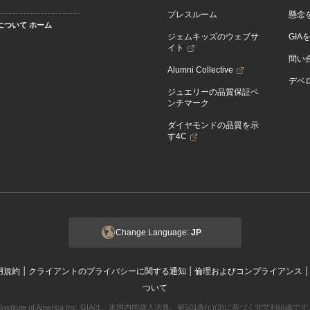
プレスルーム
懸念
Aについて ホーム
ジェムキッズのウェブサ
GIA
イト
問い
Alumni Collective
デベロ
ジュエリーの品質保証ベ
ンチマーク
ダイヤモンドの品質を示
す4C
Change Language:
JP
|
|
用規約
クライアントのプライバシーに関する通知
倫理およびコンプライアンス
ついて
ogical Institute of America Inc. GIAは、米国内国歳入法典、第501条(c)(3)に基づく非