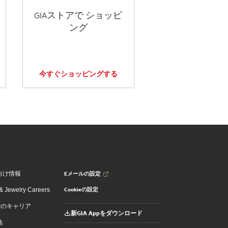
GIAストアで ショッピ
ング
今すぐショッピングする
Eメールの設定
向け情報
Cookieの設定
 Jewelry Careers
でのキャリア
新GIA Appをダウンロード
地