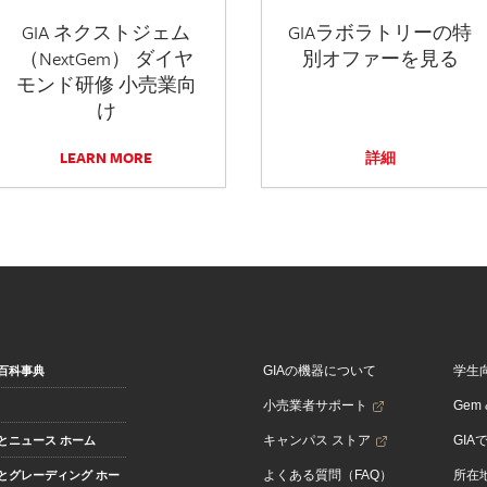
GIA ネクストジェム
GIAラボラトリーの特
（NextGem） ダイヤ
別オファーを見る
モンド研修 小売業向
け
LEARN MORE
詳細
GIAの機器について
学生
百科事典
小売業者サポート
Gem &
キャンパス ストア
GIA
とニュース ホーム
よくある質問（FAQ）
所在
とグレーディング ホー