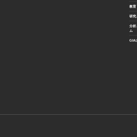
教育
研究
分析
ム
GI