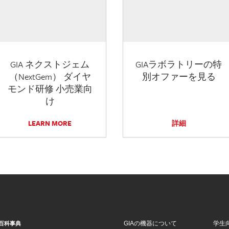
GIA ネクストジェム
GIAラボラトリーの特
（NextGem） ダイヤ
別オファーを見る
モンド研修 小売業向
け
LEARN MORE
詳細
GIAの機器について
学生
百科事典