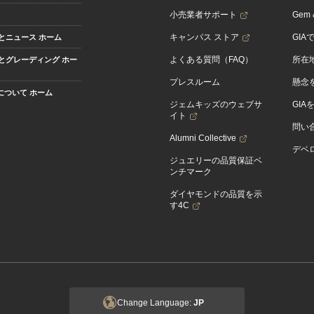
小売業者サポート
Gem &
キャンパス ストア
GIA
とニュース ホーム
よくある質問（FAQ）
所在
とグレーディング ホー
プレスルーム
懸念
Aについて ホーム
ジェムキッズのウェブサ
GIA
イト
問い
Alumni Collective
デベロ
ジュエリーの品質保証ベ
ンチマーク
ダイヤモンドの品質を示
す4C
Change Language:
JP