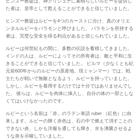
ヒンズー教徒は、神クリシュナに素晴らしいルビーを提供し
た者は、皇帝として甦えることができると信じていました。
ヒンズー教徒はルビーを4つのカーストに分け、真のオリエ
ンタルルビーをバラモンと呼びました。 バラモンを所持する
者は、完璧な安全を得る利点があると信じられていました。
ルビーは何世紀もの間に、多数の伝説を蓄積してきました。
インドの人は、ルビーによってその所有者は、敵と平和に生
きることができると信じていました。 ビルマ（少なくとも紀
元前600年からのルビーの原産地、現ミャンマー）では、戦
士たちが戦いで無敵となるよう、ルビーを持っていました。
しかし、ルビーを着用するだけでは十分ではありませんでし
た。 彼らは、ルビーを肉体に挿入し、自分の体の一部としな
くてはいけなかったのです。
ルビーという名前は「赤」のラテン単語 ruber （紅色）に由
来します。ルビーの輝く赤色は、石の中で燃えて消すことの
できない炎、しかも洋服を通しても輝き、水を沸騰させるよ
うな炎を示唆していました。