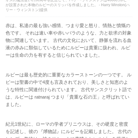
が設置された本物のルビーのスリッパを作成しました。 - Harry Winston(ハ
リー・ウィンストン)提供
赤は、私達の最も強い感情、つまり愛と怒り、情熱と憤慨の
色です。 それは速い車や赤いバラのような、力と欲求の対象
物に関連しています。 古代の文化において、静脈を流れる血
液の赤みに類似しているためにルビーは貴重に扱われ、ルビ
ーは生命の力を有すると信じられていました。
ルビーは最も歴史的に重要なカラーストーンの一つです。 ル
ビーは聖書の中で4度も言及されており、美しさと知恵のよ
うな特性に関連付けられています。 古代サンスクリット語で
は、ルビーは ratnaraj つまり「貴重な石の王」と呼ばれてい
ました。
紀元1世紀に、ローマの学者プリニウスは、その硬度と密度
を記述し、彼の
『博物誌』
にルビーを記載しました。 古代の