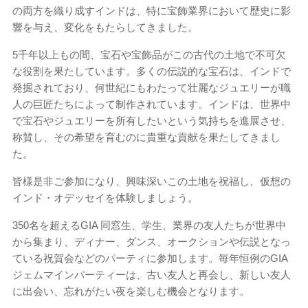
の両方を織り成すインドは、特に宝飾業界において歴史に影
響を与え、変化をもたらしてきました。
5千年以上もの間、宝石や宝飾品がこの古代の土地で不可欠
な役割を果たしています。多くの伝説的な宝石は、インドで
発掘されており、何世紀にもわたって壮麗なジュエリーが職
人の巨匠たちによって制作されています。インドは、世界中
で宝石やジュエリーを所有したいという気持ちを進展させ、
称賛し、その希望を育むのに貴重な貢献を果たしてきまし
た。
皆様是非ご参加になり、興味深いこの土地を祝福し、仮想の
インド・オデッセイを体験しましょう。
350名を超えるGIA 同窓生、学生、業界の友人たちが世界中
から集まり、ディナー、ダンス、オークションや伝説となっ
ている祝賀会などのパーティに参加します。毎年恒例のGIA
ジェムマインパーティーは、古い友人と再会し、新しい友人
に出会い、忘れがたい夜を楽しむ機会となります。