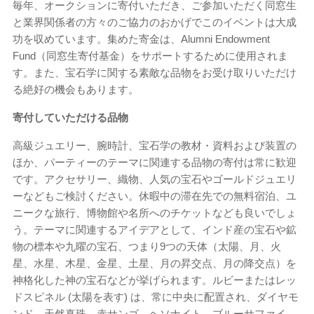
毎年、オークションに寄付いただき、ご参加いただく同窓生
と業界関係者の方々のご協力のおかげでこのイベントは大成
功を収めています。集めた寄金は、Alumni Endowment
Fund（同窓生寄付基金）をサポートするために使用されま
す。また、宝石学に関する素敵な品物をお受け取りいただけ
る絶好の機会もあります。
寄付していただける品物
高級ジュエリー、腕時計、宝石学の教材・資料および装置の
ほか、パーティーのテーマに関連する品物の寄付は常に歓迎
です。アクセサリー、織物、人気の宝石やゴールドジュエリ
ーなどもご検討ください。休暇中の滞在先での無料宿泊、ユ
ニークな旅行、博物館や名所へのチケットなども良いでしょ
う。テーマに関連するアイデアとして、インド産の宝石や鉱
物の標本や九曜の宝石、つまり9つの天体（太陽、月、火
星、水星、木星、金星、土星、月の昇交点、月の降交点）を
神格化した神の宝石などが挙げられます。ルビーまたはレッ
ドスピネル (太陽を表す) は、常に中央に配置され、ダイヤモ
ンド、天然真珠、赤サンゴ、ヘソナイト、ブルーサファイ