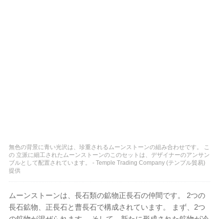
無色の背景に青い光沢は、珍重されるムーンストーンの組み合わせです。 こ
の 立派に細工されたムーンストーンのこのセットは、デザイナーのアンサン
ブルとして配置されています。 - Temple Trading Company (テンプル貿易)
提供
ムーンストーンは、長石類の鉱物正長石の仲間です。 2つの
長石鉱物、正長石と曹長石で構成されています。 まず、2つ
の鉱物が混ぜられます。 そして、新たに形成された鉱物が冷