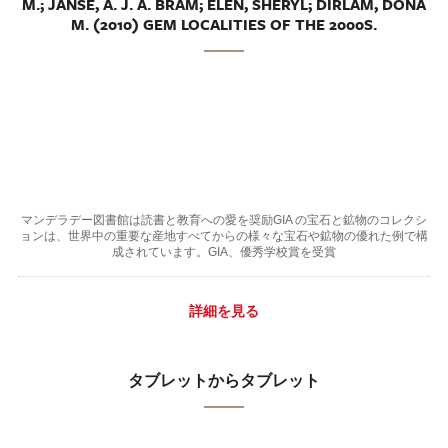
M.; JANSE, A. J. A. BRAM; ELEN, SHERYL; DIRLAM, DONA
M. (2010) GEM LOCALITIES OF THE 2000S.
マンデラデー図書館は読書と教育への愛を奨励GIA の宝石と鉱物のコレクシ
ョンは、世界中の重要な産地すべてからの様々な宝石や鉱物の優れた例で構
成されています。GIA、優秀学校賞を受賞
詳細を見る
タブレットからタブレット