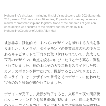
Hohenstine’s displays – including this bird’s nest scene with 202 diamonds,
238 garnets, 286 hessonites, 92 rubies, 11 pearls and one onyx – were a
marvel of craftsmanship and logistics. None of the hundreds of gems on
each design was secured to the display boards. Photo by M.D.
Hohenstine/Courtesy of Judith Allen Hall
彼は非常に独創的で、すべてのデザインを撮影する方法を作
りました。カメラが、ダイヤモンドの作業部屋の机の後ろに
あるキャビネットで下向きに取り付けられていて、完成した
宝石のデザインに焦点を絞るのにぴったりと合う高さに調整
されていました。棚の上にそのガラス板をスライドした後、
カメラのボタンを押すだけで、撮影することができました。
各スライドには、デザインの番号とそのデザインに使われた
宝石の数と種類が書かれていました。
デザインが完了し、撮影が終了すると、火曜日の夜の閉店後
にショーウィンドウを飾る準備が整いました。前にある左側
のショーウィンドウは、ダイヤモンドの作業部屋から約90～