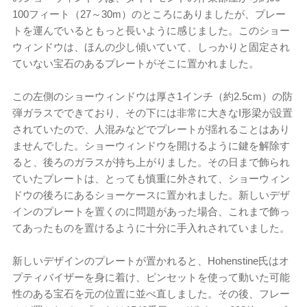
100フィート（27～30m）のところにありましたが、プレー
トを運んでいるともっと長いように感じました。このショー
ウィンドウは、ほんの少し傾いていて、しっかりと固定され
ていない宝石のあるプレートがそこに置かれました。
この左側のショーウィンドウは厚さ1インチ（約2.5cm）の防
弾ガラスでできており、その下には非常に大きなI形梁が設置
されていたので、人混みなどでプレートが揺れることはあり
ませんでした。ショーウィンドウを開けるように鍵を解除す
ると、後ろのガラスが持ち上がりました。その日まで飾られ
ていたプレートは、とっても慎重に外されて、ショーウィン
ドウの後ろにあるショーケースに置かれました。新しいデザ
インのプレートを置くのに問題があった場合、これまで飾っ
てあったものを置けるように十分に手入れされていました。
新しいデザインのプレートが置かれると、Hohenstine氏はオ
プティバイザーを身に着け、ピンセットを使って動いた可能
性のある宝石を元の位置に並べ直しました。その後、フレー