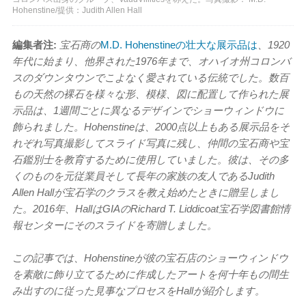
Hohenstine/提供：Judith Allen Hall
編集者注:
宝石商の
M.D. Hohenstineの壮大な展示品は
、1920
年代に始まり、他界された1976年まで、オハイオ州コロンバ
スのダウンタウンでこよなく愛されている伝統でした。数百
もの天然の裸石を様々な形、模様、図に配置して作られた展
示品は、1週間ごとに異なるデザインでショーウィンドウに
飾られました。Hohenstineは、2000点以上もある展示品をそ
れぞれ写真撮影してスライド写真に残し、仲間の宝石商や宝
石鑑別士を教育するために使用していました。彼は、その多
くのものを元従業員そして長年の家族の友人であるJudith
Allen Hallが宝石学のクラスを教え始めたときに贈呈しまし
た。2016年、HallはGIAのRichard T. Liddicoat宝石学図書館情
報センターにそのスライドを寄贈しました。
この記事では、Hohenstineが彼の宝石店のショーウィンドウ
を素敵に飾り立てるために作成したアートを何十年もの間生
み出すのに従った見事なプロセスをHallが紹介します。