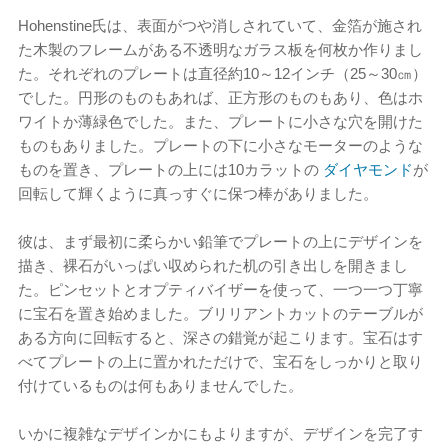
Hohenstine氏は、表面がつや消しされていて、金箔が施され
た木製のフレームがある不透明なガラス板を何枚か作りまし
た。それぞれのプレートは直径約10～12インチ（25～30㎝）
でした。円形のものもあれば、正方形のものもあり、色はホ
ワイトか薄緑色でした。また、プレートに小さな穴を開けた
ものもありました。プレートの下に小さなモーターのような
ものを置き、プレートの上には10カラットの
ダイヤモンド
が
回転して輝くように真っすぐに保つ棒がありました。
彼は、まず最初に柔らかい鉛筆でプレートの上にデザインを
描き、裸石がいっぱい収められた机の引き出しを開きまし
た。ピンセットとオプティバイザーを使って、一つ一つ丁寧
に宝石を置き始めました。ブリリアントカットのテーブルが
ある方向に回転すると、深さの錯覚が起こります。宝石はす
べてプレートの上に置かれただけで、宝石をしっかりと取り
付けているものは何もありませんでした。
いかに複雑なデザインかにもよりますが、デザインを完了す