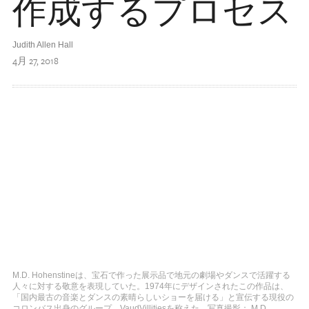
作成するプロセス
Judith Allen Hall
4月 27, 2018
M.D. Hohenstineは、宝石で作った展示品で地元の劇場やダンスで活躍する
人々に対する敬意を表現していた。1974年にデザインされたこの作品は、
「国内最古の音楽とダンスの素晴らしいショーを届ける」と宣伝する現役の
コロンバス出身のグループ、VaudVillitiesを称えた。写真撮影： M.D.