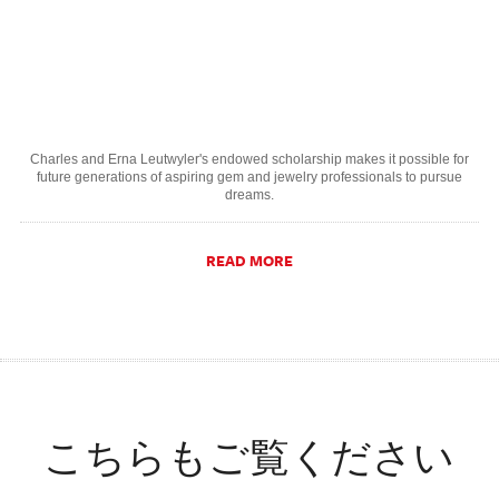
Charles and Erna Leutwyler's endowed scholarship makes it possible for
future generations of aspiring gem and jewelry professionals to pursue
dreams.
READ MORE
こちらもご覧ください