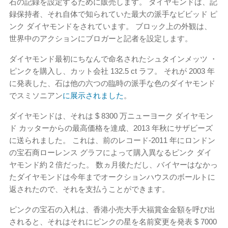
石の記録を設定するために販売します。 ダイヤモンドは、記
録保持者、それ自体で知られていた最大の派手なビビッド ピ
ンク ダイヤモンドをされています。 ブロック上の外観は、
世界中のアクションにブロガーと記者を設定します。
ダイヤモンド最初にちなんで命名されたシュタインメッツ ・
ピンクを購入し、カット会社 132.5 ct ラフ。 それが 2003 年
に発表した、石は他の六つの臨時の派手な色のダイヤモンド
でスミソニアン
に展示されました
。
ダイヤモンドは、それは $ 8300 万ニューヨーク ダイヤモン
ド カッターからの最高価格を達成、2013 年秋にサザビーズ
に送られました。 これは、前のレコード-2011 年にロンドン
の宝石商ローレンス グラフによって購入異なるピンク ダイ
ヤモンド約 2 倍だった。 数ヵ月後ただし、バイヤーはなかっ
たダイヤモンドは今年までオークションハウスのボールトに
返されたので、それを支払うことができます。
ピンクの宝石の入札は、香港小売大手大福賞金金額を呼び出
されると、それはそれにピンクの星を名前変更を発表 $ 7000