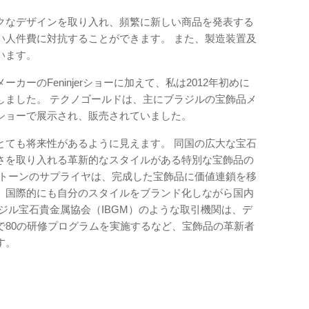
クなデザインを取り入れ、頻繁に新しい商品を発表する
い人件費に対抗することができます。 また、製造装置及
います。
ーのFeninjerショーに加えて、私は2012年初めに
しました。 テクノゴールドは、主にブラジルの宝飾品メ
ショーで展示され、販売されていました。
とても将来性があるように見えます。 同国の広大な宝石
さを取り入れる革新的なスタイルがある特別な宝飾品の
ストーンのサプライヤは、完成した宝飾品に価値連鎖を移
、国際的にも自分のスタイルをブランド化しながら国内
ジル宝石貴金属協会（IBGM）のような取引機関は、デ
で80の研修プログラムを実施するなど、宝飾品の革新者
す。