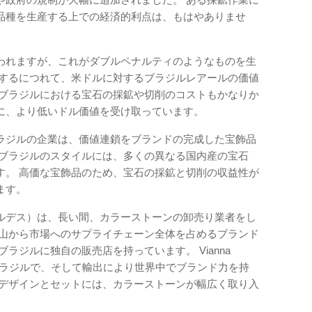
品種を生産する上での経済的利点は、もはやありませ
われますが、これがダブルペナルティのようなものを生
昇するにつれて、米ドルに対するブラジルレアールの価値
はブラジルにおける宝石の採鉱や切削のコストもかなりか
に、より低いドル価値を受け取っています。
ラジルの企業は、価値連鎖をブランドの完成した宝飾品
 ブラジルのスタイルには、多くの異なる国内産の宝石
す。 高価な宝飾品のため、宝石の採鉱と切削の収益性が
ます。
ル・ベルナルデス）は、長い間、カラーストーンの卸売り業者をし
鉱山から市場へのサプライチェーン全体を占めるブランド
ラジルに独自の販売店を持っています。 Vianna
、ブラジルで、そして輸出により世界中でブランド力を持
品デザインとセットには、カラーストーンが幅広く取り入