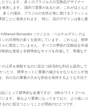
したりします。 多くのブラジル人の宝飾品デザイナー
を発表します。 国内で需要があるため、これがほとんど
は、多くの場合、ブラジルの女性が身に着けるファッショ
季節ごとに発表されます。 特に、花のデザインは春と夏
）やManoel Bernardes（マノエル・ベルナルデス）のよ
インの汎用性の多くを提供しています。 これらは、標準
イルに限定していません。 すべての季節の宝飾品を作成
対称的な形状と非標準的なサイズを作成して、華麗なデ
。
トの上昇を相殺するのに役立つ経済的な利点も提供して
長かったり、標準カットに重量の減少をかなりもたらす他
は、石の元の重量の大きな割合を保持するような方法で
飾品にとって標準的な金属ですが、18Kホワイトゴール
ています。 銀もより重要になってきており、より低いコ
するのに役立つということが理由のひとつです。