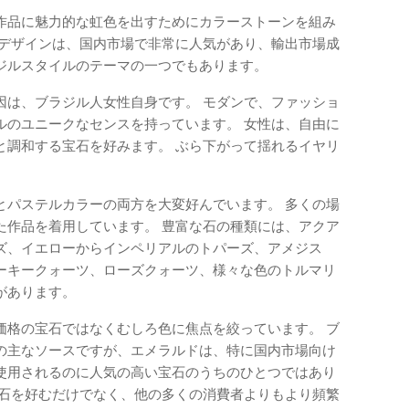
作品に魅力的な虹色を出すためにカラーストーンを組み
のデザインは、国内市場で非常に人気があり、輸出市場成
ジルスタイルのテーマの一つでもあります。
因は、ブラジル人女性自身です。 モダンで、ファッショ
ルのユニークなセンスを持っています。 女性は、自由に
と調和する宝石を好みます。 ぶら下がって揺れるイヤリ
とパステルカラーの両方を大変好んでいます。 多くの場
た作品を着用しています。 豊富な石の種類には、アクア
ズ、イエローからインペリアルのトパーズ、アメジス
ーキークォーツ、ローズクォーツ、様々な色のトルマリ
があります。
価格の宝石ではなくむしろ色に焦点を絞っています。 ブ
の主なソースですが、エメラルドは、特に国内市場向け
使用されるのに人気の高い宝石のうちのひとつではあり
宝石を好むだけでなく、他の多くの消費者よりもより頻繁