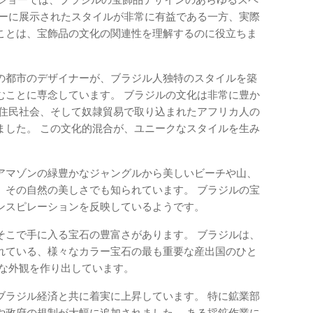
ョーに展示されたスタイルが非常に有益である一方、実際
ことは、宝飾品の文化の関連性を理解するのに役立ちま
の都市のデザイナーが、ブラジル人独特のスタイルを築
むことに専念しています。 ブラジルの文化は非常に豊か
先住民社会、そして奴隷貿易で取り込まれたアフリカ人の
ました。 この文化的混合が、ユニークなスタイルを生み
アマゾンの緑豊かなジャングルから美しいビーチや山、
、その自然の美しさでも知られています。 ブラジルの宝
ンスピレーションを反映しているようです。
そこで手に入る宝石の豊富さがあります。 ブラジルは、
れている、様々なカラー宝石の最も重要な産出国のひと
胆な外観を作り出しています。
ブラジル経済と共に着実に上昇しています。 特に鉱業部
や政府の規制が大幅に追加されました。 ある採鉱作業に