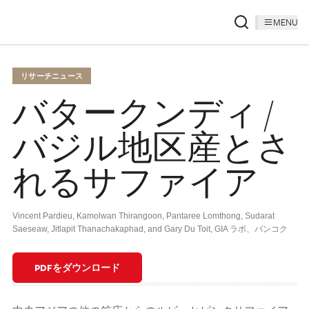
MENU
リサーチニュース
バタークンディ /
バジル地区産とさ
れるサファイア
Vincent Pardieu, Kamolwan Thirangoon, Pantaree Lomthong, Sudarat
Saeseaw, Jitlapit Thanachakaphad, and Gary Du Toit, GIA ラボ、バンコク
PDFをダウンロード