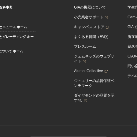
GIAの機器について
学生
百科事典
小売業者サポート
Gem &
キャンパス ストア
GIA
とニュース ホーム
よくある質問（FAQ）
所在
とグレーディング ホー
プレスルーム
懸念
Aについて ホーム
ジェムキッズのウェブサ
GIA
イト
問い
Alumni Collective
デベロ
ジュエリーの品質保証ベ
ンチマーク
ダイヤモンドの品質を示
す4C