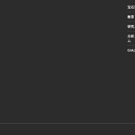
宝石
教育
研究
分析
ム
GI