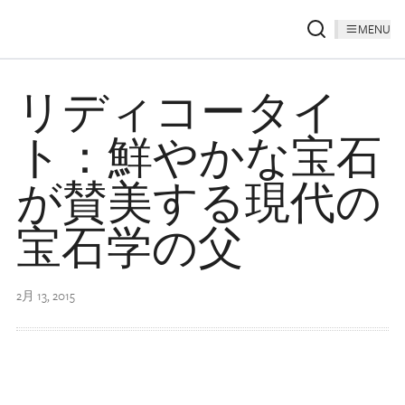
MENU
リディコータイ
ト：鮮やかな宝石
が賛美する現代の
宝石学の父
2月 13, 2015