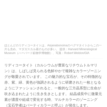
ほとんどのリディコータイトは、Anjanabonoinaのペグマタイトからこの一
片も含め、マダガスカル産のものが多い。 提供：Harvard Mineralogical
Museum（ハーバード鉱物学博物館）、写真：Robert Weldon/GIA
リディコータイト（カルシウムが豊富なリチウムトルマリ
ン）は、しばしば見られる色鮮やかで複雑なカラーゾーニン
グが敬愛されています。 この魅力的な宝石が、その特徴的な
赤、紫、緑、黄色が強調されるように研磨された一枚となる
ようにファッションされると、一般的な三方晶系型に生命が
吹き込まれたように生き生きとします。 結晶成長中に微量元
素が濃度や組成で変化する時、マルチカラーのゾーニング
（宝石学者はパーティカラーと呼ぶ）が発生します。