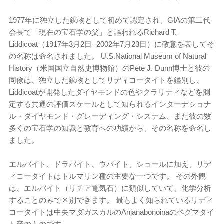
1977年に独立した鉱物として初めて認定され、GIAの第二代
会長で「現在の宝石学の父」と謳われるRichard T.
Liddicoat（1917年3月2日−2002年7月23日）に敬意を表してそ
の名称は命​​名されました。 U.S.National Museum of Natural
History（米国国立自然史博物館）のPete J. Dunn博士と彼の
同僚は、独立した鉱物としてリディコータイトを鑑別し、
Liddicoatが開発したダイヤモンドの色やクラリティなどを測
定する共通の評価スケールとして知られるインターナショナ
ル・ダイヤモンド・グレーディング・システム、また彼の数
多くの宝石学の知識と教育への功績から、その名称を命名し
ました。
エルバイト、ドラバイト、ウバイト、ショールに加え、リデ
ィコータイトはトルマリン種の主要な一つです。 その外観
は、エルバイト（リチア電気石）に類似していて、化学分析
することのみで区別できます。 最もよく知られているリディ
コータイトは中央マダガスカルのAnjanabonoinaのペグマタイ