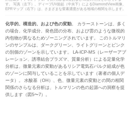
す。 写真（左下）、ディープUV励起（中央下）によるDiamondView画像、
EPRマップ（右下）は、さまざまな窒素濃度がある地域の相関を示します。
化学的、構造的、および色の変動
。 カラーストーンは、多く
の場合、化学成分、発色団の分布、および雲のような微視的
内包物が異なるためゾーニングされています。 このトルマリ
ンのサンプルは、ダークグリーン、ライトグリーンとピンク
の別個のゾーンを示しています。 LA-ICP-MS（レーザーアブ
レーション、誘導結合プラズマ、質量分析）による定量化学
分析は、微量元素の変動があるリシア電気石バルク組成が色
のゾーンに関与していることを示しています（著者の個人デ
ータ）。 水酸基（OH）、色、微量元素の変動との間の相関
関係のさらなる分析は、トルマリンの色の起源への洞察を提
供します（図5〜7）。