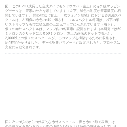
図3. このHPHT成長した合成ダイヤモンドウエハ（左上）の赤外線マッピン
グデータは、窒素の分布を示しています（左下、緑色の彩度が窒素濃度に相
関しています）。 関心領域（右上、一次フォノン領域）における赤外線スペ
クトルは、左画像の赤色の×印で示され、フルスペクトル範囲は、以下の細
いストリップならびに吸光度の三次元マップに示されています（右下）。
個々の赤外スペクトルは、マップ内の各要素に記憶されます（本研究では50
ミクロンのグリッドによる50ミクロン、左上の画像のドットで表示）。
2,000以上の個々のスペクトルが、このマップを構築するために収集され、
約4時間かかりました。 データ収集パラメータが設定されると、プロセスは
完全に自動化されます。
図4. 2つの領域からの代表的な赤外スペクトル（青と赤の×印で表示）は、こ
の合成ダイヤモンドウェハ内の明瞭なIb型およびIIa型の特性を示していま