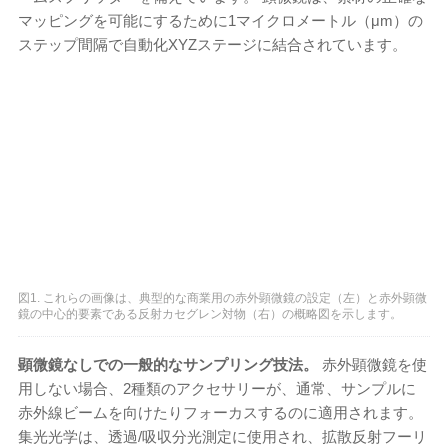
マッピングを可能にするために1マイクロメートル（μm）の
ステップ間隔で自動化XYZステージに結合されています。
図1. これらの画像は、典型的な商業用の赤外顕微鏡の設定（左）と赤外顕微
鏡の中心的要素である反射カセグレン対物（右）の概略図を示します。
顕微鏡なしでの一般的なサンプリング技法。
赤外顕微鏡を使
用しない場合、2種類のアクセサリーが、通常、サンプルに
赤外線ビームを向けたりフォーカスするのに適用されます。
集光光学は、透過/吸収分光測定に使用され、拡散反射フーリ