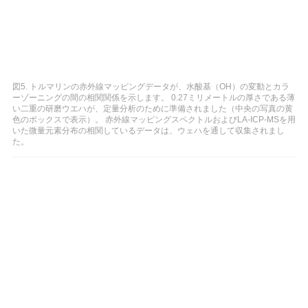
図5. トルマリンの赤外線マッピングデータが、水酸基（OH）の変動とカラ
ーゾーニングの間の相関関係を示します。 0.27ミリメートルの厚さである薄
い二重の研磨ウエハが、定量分析のために準備されました（中央の写真の黄
色のボックスで表示）。 赤外線マッピングスペクトルおよびLA-ICP-MSを用
いた微量元素分布の相関しているデータは、ウェハを通して収集されまし
た。