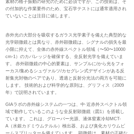
素材の格子振動の研究のために必須ですが、この技術は、そ
の付加的な作業要件のため、宝石学テストには通常適用され
ていないことは注目に値します。
赤外光の大部分を吸収するガラス光学素子を備えた典型的な
光学顕微鏡とは異なり、赤外顕微鏡は、シグナルの損失を最
小限に抑えて、全体の赤外線スペクトル領域（〜50〜10000
cm
-1
）のカバレッジを確保する、全反射光学を備えていま
す。 赤外顕微鏡の中心的要素は、サンプルに/から光をフォ
ーカス/集めるシュヴァルツ/カセグレン式デザインがある反
射集光対物のペアであり、透過と反射分光法の両方を可能に
します。 技術的および科学的な原則は、グリフィス（2009
年）で説明されています。
GIAラボの赤外線システムの一つは、中·近赤外スペクトル領
域で動作しているこのような全反射顕微鏡（図1）を搭載し
ています。 これは、グローバー光源、液体窒素冷却MCT-
A（水銀カドミウムテルル）検出器、および臭化カリウムビ
ームスプリッターを備えています。 顕微鏡は、素材の正確な