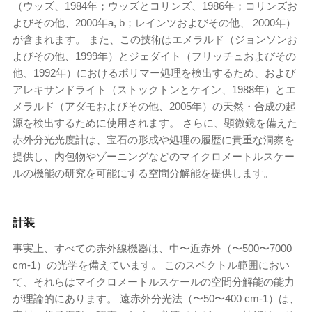
（ウッズ、1984年；ウッズとコリンズ、1986年；コリンズお
よびその他、2000年a, b；レインツおよびその他、 2000年）
が含まれます。 また、この技術はエメラルド（ジョンソンお
よびその他、1999年）とジェダイト（フリッチュおよびその
他、1992年）におけるポリマー処理を検出するため、および
アレキサンドライト（ストックトンとケイン、1988年）とエ
メラルド（アダモおよびその他、2005年）の天然・合成の起
源を検出するために使用されます。 さらに、顕微鏡を備えた
赤外分光光度計は、宝石の形成や処理の履歴に貴重な洞察を
提供し、内包物やゾーニングなどのマイクロメートルスケー
ルの機能の研究を可能にする空間分解能を提供します。
計装
事実上、すべての赤外線機器は、中〜近赤外（〜500〜7000
cm
-1
）の光学を備えています。 このスペクトル範囲におい
て、それらはマイクロメートルスケールの空間分解能の能力
が理論的にあります。 遠赤外分光法（〜50〜400 cm
-1
）は、