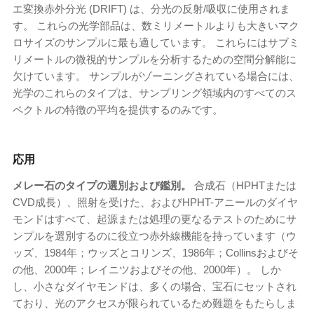
エ変換赤外分光 (DRIFT) は、分光の反射/吸収に使用されま
す。 これらの光学部品は、数ミリメートルよりも大きいマク
ロサイズのサンプルに最も適しています。 これらにはサブミ
リメートルの微視的サンプルを分析するための空間分解能に
欠けています。 サンプルがゾーニングされている場合には、
光学のこれらのタイプは、サンプリング領域内のすべてのス
ペクトルの特徴の平均を提供するのみです。
応用
メレー石のタイプの選別および鑑別。
合成石（HPHTまたは
CVD成長）、照射を受けた、およびHPHT-アニールのダイヤ
モンドはすべて、起源または処理の更なるテストのためにサ
ンプルを選別するのに役立つ赤外線機能を持っています（ウ
ッズ、1984年；ウッズとコリンズ、1986年；Collinsおよびそ
の他、2000年；レイニツおよびその他、2000年）。 しか
し、小さなダイヤモンドは、多くの場合、宝石にセットされ
ており、光のアクセスが限られているため​​難題をもたらしま