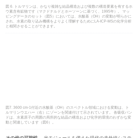
図 6. トルマリンは、かなり複雑な結晶構造および複数の構造要素を有するホ
ウ素含有鉱物です（マクドナルドとホーソーンに基づく、1995年）。 マッ
ピングデータのセット（図5）においては、水酸基（OH）の変動が明らかに
され、水素の取り込み機構をよりよく理解するためにLA-ICP-MSの化学分析
と相関させることができます。
図7. 3600 cm-1付近の水酸基（OH）のスペクトル領域における変動は、ト
ルマリンウエハー（右）にゾーンを関連付けて示されています。 各吸収バン
ドは、水素原子の周囲の局所的な結晶の構造および化学的環境のわずかな変
動と関連しています（図6）。
その他の可能性
。 光モジュールを備えた現代の赤外線システ