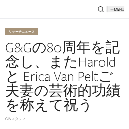
MENU
リサーチニュース
G&Gの80周年を記
念し、またHarold
と Erica Van Peltご
夫妻の芸術的功績
を称えて祝う
GIA スタッフ