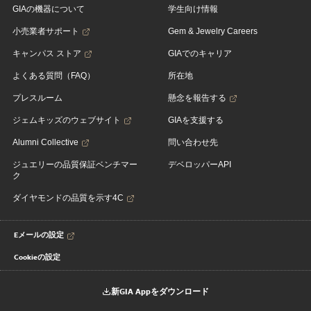
GIAの機器について
学生向け情報
小売業者サポート
Gem & Jewelry Careers
キャンパス ストア
GIAでのキャリア
よくある質問（FAQ）
所在地
プレスルーム
懸念を報告する
ジェムキッズのウェブサイト
GIAを支援する
Alumni Collective
問い合わせ先
ジュエリーの品質保証ベンチマー
デベロッパーAPI
ク
ダイヤモンドの品質を示す4C
Eメールの設定
Cookieの設定
新GIA Appをダウンロード