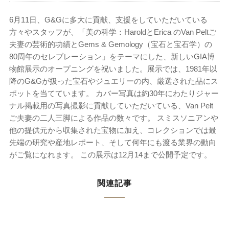
6月11日、G&Gに多大に貢献、支援をしていただいている
方々やスタッフが、「美の科学：HaroldとErica のVan Peltご
夫妻の芸術的功績とGems & Gemology（宝石と宝石学）の
80周年のセレブレーション」をテーマにした、新しいGIA博
物館展示のオープニングを祝いました。展示では、1981年以
降のG&Gが扱った宝石やジュエリーの内、厳選された品にス
ポットを当てています。 カバー写真は約30年にわたりジャー
ナル掲載用の写真撮影に貢献していただいている、Van Pelt
ご夫妻の二人三脚による作品の数々です。 スミスソニアンや
他の提供元から収集された宝物に加え、コレクションでは最
先端の研究や産地レポート、そして何年にも渡る業界の動向
がご覧になれます。 この展示は12月14まで公開予定です。
関連記事