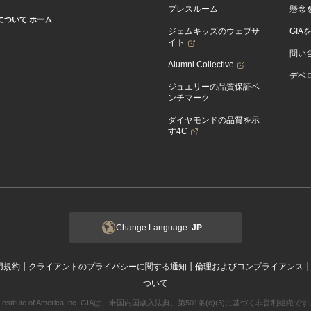
プレスルーム
懸念
Aについて ホーム
ジェムキッズのウェブサ
GIA
イト
問い
Alumni Collective
デベロ
ジュエリーの品質保証ベ
ンチマーク
ダイヤモンドの品質を示
す4C
Change Language:
JP
|
|
用規約
クライアントのプライバシーに関する通知
倫理およびコンプライアンス
ついて
ogical Institute of America Inc. GIAは、米国内国歳入法典、第501条(c)(3)に基づく非