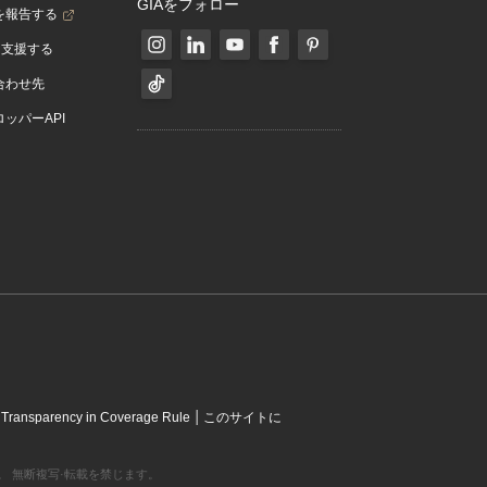
GIAをフォロー
を報告する
を支援する
合わせ先
ッパーAPI
|
|
Transparency in Coverage Rule
このサイトに
営利組織です。 無断複写·転載を禁じます。