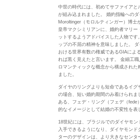
中世の時代には、初めてサファイアと
が組み込まれました。 婚約指輪への
Moroltinger（モロルティンガー
皇帝マクシミリアンに、婚約者マリー
ットするようアドバイスした人物です
ップの不屈の精神を意味しました。 
おける世界有数の権威であるGIAに
れば黒く見えたと言います。 金細工
ロマンティックな概念から構成された
ました。
ダイヤのリングよりも短命であるイグ
の場合、短い婚約期間のみ着けられまし
ある、フェデ・リング（フェデ（fed
的なイメージとして結婚の不変性を表
18世紀には、ブラジルでのダイヤモ
入手できるようになり、ダイヤモンド
ターのデザインは、より大きなセンタ