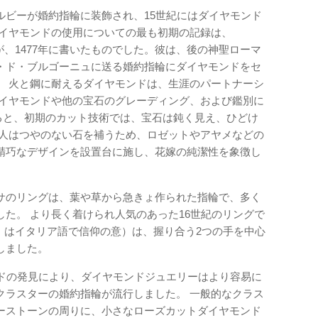
ルビーが婚約指輪に装飾され、15世紀にはダイヤモンド
ダイヤモンドの使用についての最も初期の記録は、
）博士が、1477年に書いたものでした。彼は、後の神聖ローマ
・ド・ブルゴーニュに送る婚約指輪にダイヤモンドをセ
。 火と鋼に耐えるダイヤモンドは、生涯のパートナーシ
ダイヤモンドや他の宝石のグレーディング、および鑑別に
よると、初期のカット技術では、宝石は鈍く見え、ひどけ
職人はつやのない石を補うため、ロゼットやアヤメなどの
精巧なデザインを設置台に施し、花嫁の純潔性を象徴し
サのリングは、葉や草から急きょ作られた指輪で、多く
た。 より長く着けられ人気のあった16世紀のリングで
e）はイタリア語で信仰の意）は、握り合う2つの手を中心
しました。
ンドの発見により、ダイヤモンドジュエリーはより容易に
クラスターの婚約指輪が流行しました。 一般的なクラス
ーストーンの周りに、小さなローズカットダイヤモンド