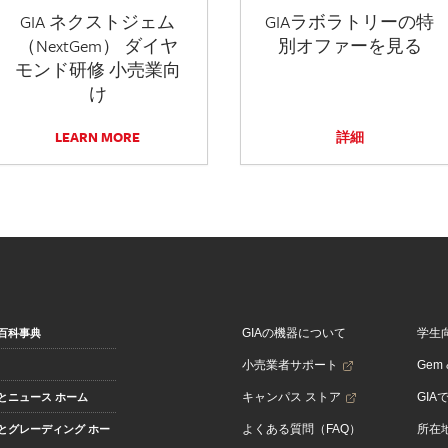
GIA ネクストジェム
GIAラボラトリーの特
（NextGem） ダイヤ
別オファーを見る
モンド研修 小売業向
け
LEARN MORE
詳細
GIAの機器について
学生
百科事典
小売業者サポート
Gem &
キャンパス ストア
GIA
とニュース ホーム
よくある質問（FAQ）
所在
とグレーディング ホー