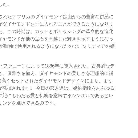
した。
されたアフリカのダイヤモンド鉱山からの豊富な​​供給に
がダイヤモンドを手に入れることができるようになりま
また、この時期は、カットとポリッシングの革命的な進化
イヤモンドが他の宝石を卓越した輝きを示すようになっ
ドが単独で使用されるようになったので、ソリティアの婚
ルズ・L・ティファニー）によって1886年に導入された、古典的なテ
さ、優雅さを備え、ダイヤモンドの美しさを理想的に補
グに高くセットされたダイヤモンドデザインにより、より
が発揮されます。 今日の恋人達は、婚約指輪をあらゆる
世紀にもわたる愛と伝統を意味するシンボルであるとい
リングを選択できるのです。