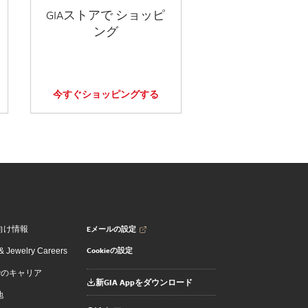
GIAストアで ショッピ
ング
今すぐショッピングする
Eメールの設定
向け情報
Cookieの設定
 Jewelry Careers
でのキャリア
新GIA Appをダウンロード
地