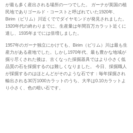
が最も多く産出される場所の一つでした。 ガーナが英国の植
民地でありゴールド・コーストと呼ばれていた1920年、
Birim（ビリム）川近くででダイヤモンドが発見されました。
1920年代の終わりまでに、生産量は年間百万カラット近くに
達し、1935年までには倍増しました。
1957年のガーナ​​独立にかけても、Birim（ビリム）川は最も生
産力がある産地でした。しかし1970年代、最も豊かな地域が
掘り尽くされた後は、古くなった採掘器具ではより小さく低
品質の石を採掘するのは難しくなりました。 今日、採掘職人
が採掘するのはほとんどがそのような石です：毎年採掘され
輸出される30万1000カラットのうち、大半は0.10カラットよ
り小さく、色の暗い石です。