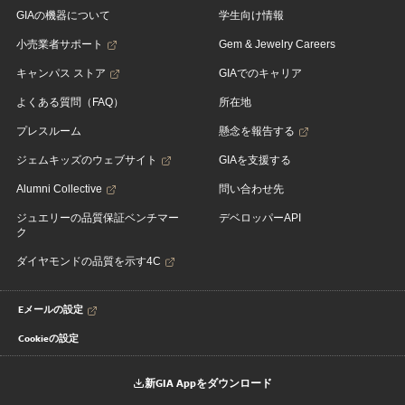
GIAの機器について
学生向け情報
小売業者サポート
Gem & Jewelry Careers
キャンパス ストア
GIAでのキャリア
よくある質問（FAQ）
所在地
プレスルーム
懸念を報告する
ジェムキッズのウェブサイト
GIAを支援する
Alumni Collective
問い合わせ先
ジュエリーの品質保証ベンチマー
デベロッパーAPI
ク
ダイヤモンドの品質を示す4C
Eメールの設定
Cookieの設定
新GIA Appをダウンロード