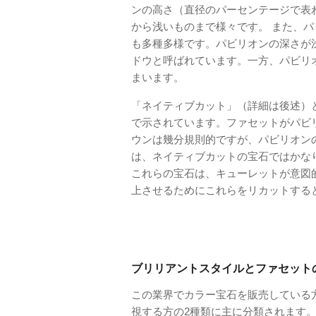
ンの高さ（直径のパーセンテージで表
から浅いものまで様々です。 また、
も多種多様です。パビリオンの深さが
ドウと呼ばれています。一方、パビリ
まいます。
「ネイティブカット」（詳細は後述）と呼
で示されています。ファセットがパビ
ウンは幾分規則的ですが、パビリオン
は、ネイティブカットの宝石ではかなり
これらの宝石は、キューレットが意図
上させるためにこれらをリカットする
ブリリアントスタイルとファセット
この業界でカラー宝石を販売している
視する方の2種類に主に分類されます