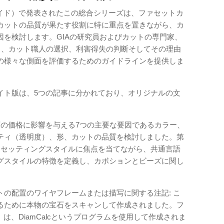
ェムガイド）で発表されたこの総合シリーズは、ファセットカ
カットの品質が果たす役割に特に重点を置きながら、カ
因を検討します。GIAの研究員およびカットの専門家、
素を研究し、カット職人の選択、利害得失の判断そしてその理由
の様々な側面を評価するためのガイドラインを提供しま
イト版は、5つの記事に分かれており、オリジナルの文
石の価格に影響を与える7つの主要な要因であるカラー、
ティ（透明度）、形、カットの品質を検討しました。第
ァセッティングスタイルに焦点を当てながら、共通言語
グスタイルの特徴を定義し、カボションとビーズに関し
の配置のワイヤフレームまたは描写に関する注記: こ
るために本物の宝石をスキャンして作成されました。フ
）は、DiamCalcというプログラムを使用して作成されま