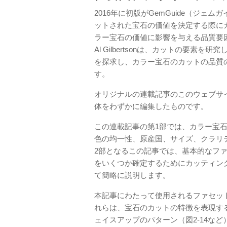
2016年に初版がGemGuide（ジ
ットされた宝石の価値を決定する際に
ラー宝石の価値に影響を与える品質要
Al Gilbertsonは、カットの要
を探求し、カラー宝石のカットの品質
す。
オリジナルの連載記事のこのウェブサ
体をわずかに編集したものです。
この連載記事の第1部では、カラー宝
色の均一性、原産国、サイズ、クラリ
2部となるこの記事では、基本的なフ
をいくつか確定するためにカッティン
て簡略に説明します。
本記事にわたって使用されるファセット
れらは、宝石のカットの特徴を表現す
ェイスアップのパターン（図2-14など