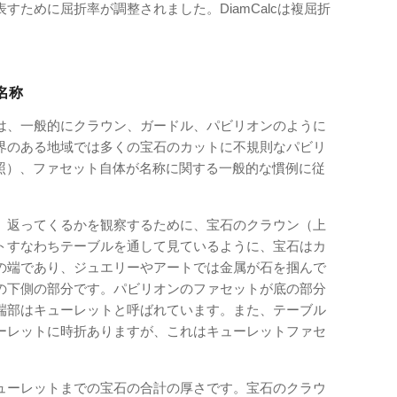
すために屈折率が調整されました。DiamCalcは複屈折
名称
は、一般的にクラウン、ガードル、パビリオンのように
界のある地域では多くの宝石のカットに不規則なパビリ
参照）、ファセット自体が名称に関する一般的な慣例に従
、返ってくるかを観察するために、宝石のクラウン（上
トすなわちテーブルを通して見ているように、宝石はカ
の端であり、ジュエリーやアートでは金属が石を掴んで
の下側の部分です。パビリオンのファセットが底の部分
端部はキューレットと呼ばれています。また、テーブル
ーレットに時折ありますが、これはキューレットファセ
ューレットまでの宝石の合計の厚さです。宝石のクラウ