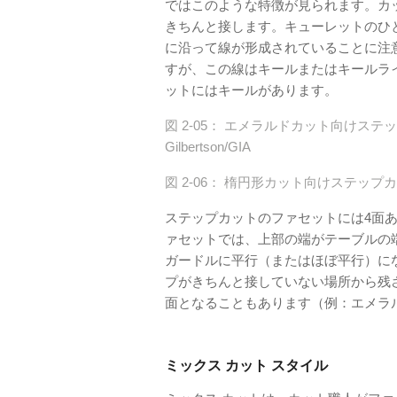
ではこのような特徴が見られます。カ
きちんと接します。キューレットのひ
に沿って線が形成されていることに注
すが、この線はキールまたはキールラ
ットにはキールがあります。
図 2-05： エメラルドカット向けステ
Gilbertson/GIA
図 2-06： 楕円形カット向けステップカット
ステップカットのファセットには4面
ァセットでは、上部の端がテーブルの
ガードルに平行（またはほぼ平行）に
プがきちんと接していない場所から残
面となることもあります（例：エメラル
ミックス カット スタイル