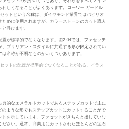
ファセットの列がいくつもあり、それらをすべてメイン
らわしくなることがよくあります。ローワー ガードル
ァセットという名称は、ダイヤモンド業界ではパビリオ
すために使用されますが、カラーストーンのカット職人
トと呼びます。
置が標準的でなくなります。図2-04では、ファセッテ
が、ブリリアントスタイルに共通する形が限定されてい
には名称が不明なものがいくつかあります。
、ファセットの配置が標準的でなくなることがある。イラス
古典的なエメラルドカットであるステップカットで主に
。どのような形でもステップカットにカットすることがで
カットを示しています。ファセットがきちんと接していな
ください。通常、商業用にカットされたほとんどの宝石