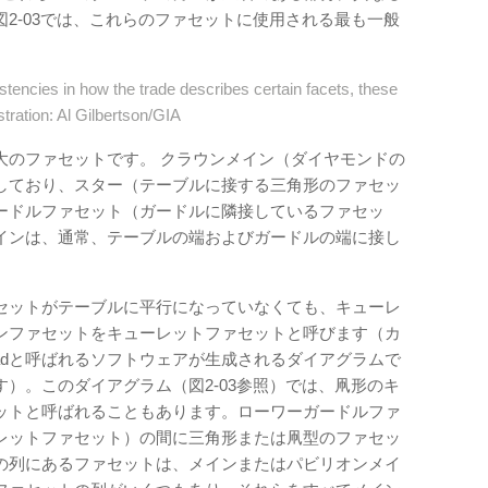
2-03では、これらのファセットに使用される最も一般
stencies in how the trade describes certain facets, these
tration: Al Gilbertson/GIA
大のファセットです。 クラウンメイン（ダイヤモンドの
しており、スター（テーブルに接する三角形のファセッ
ードルファセット（ガードルに隣接しているファセッ
インは、通常、テーブルの端およびガードルの端に接し
セットがテーブルに平行になっていなくても、キューレ
ンファセットをキューレットファセットと呼びます（カ
adと呼ばれるソフトウェアが生成されるダイアグラムで
）。このダイアグラム（図2-03参照）では、凧形のキ
ットと呼ばれることもあります。ローワーガードルファ
レットファセット）の間に三角形または凧型のファセッ
の列にあるファセットは、メインまたはパビリオンメイ