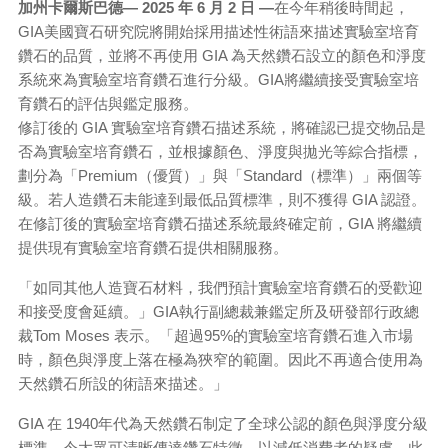
加州卡爾斯巴德— 2025 年 6 月 2 日 —
在今年稍後時間起，
GIA美國寶石研究院將開始採用描述性術語來描述實驗室培育
鑽石的品質，並將不再使用 GIA 為天然鑽石設立的顏色和淨度
系統來為實驗室培育鑽石進行分級。GIA將繼續接受實驗室培
育鑽石的評估與鑑定服務。
修訂後的 GIA 實驗室培育鑽石描述系統，將確認已提交物品是
否為實驗室培育鑽石，並根據顏色、淨度與拋光等綜合指標，
劃分為「Premium（優質）」與「Standard（標準）」兩個等
級。若人造鑽石未能達到最低品質標準，則不獲得 GIA 認證。
在修訂後的實驗室培育鑽石描述系統最終確定前，GIA 將繼續
提供現有實驗室培育鑽石提供相關服務。
「如同其他人造寶石材料，我們預計實驗室培育鑽石的受歡迎
和接受度會延續。」GIA執行副總裁兼鑑定所及研發部行政總
裁Tom Moses 表示。「超過95%的實驗室培育鑽石進入市場
時，顏色與淨度上落在極為狹窄的範圍。因此不再適合使用為
天然鑽石所設的術語來描述。」
GIA 在 1940年代為天然鑽石制定了全球公認的顏色與淨度分級
標準，令大眾可清晰傳達鑽石特徵，以減低消費者的疑慮。此