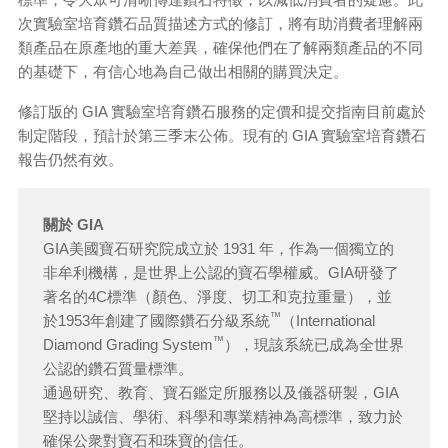
次實驗室培育鑽石品質描述方式的修訂，將有助消費者理解兩
類產品在原產地的重大差異，確保他們在了解兩類產品的不同
的基礎下，有信心地為自己做出相關的購買決定。
修訂版的 GIA 實驗室培育鑽石服務的定價和提交指南目前處於
制定階段，預計於第三季末公佈。現有的 GIA 實驗室培育鑽石
報告仍然有效。
關於 GIA
GIA美國寶石研究院成立於 1931 年，作為一個獨立的
非牟利機構，是世界上公認的寶石學權威。GIA研發了
著名的4C標準（顏色、淨度、切工和克拉重量），並
™
於1953年創建了國際鑽石分級系統
（International
™
Diamond Grading System
），現該系統已成為全世界
公認的鑽石質量標準。
通過研究、教育、寶石鑑定所服務以及儀器研製，GIA
堅持以誠信、學術、科學和專業精神為高標準，致力於
確保公衆對寶石和珠寶的信任。