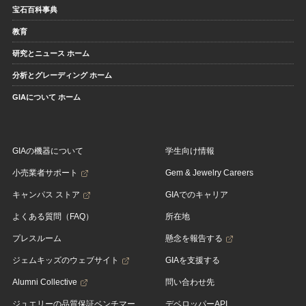
宝石百科事典
教育
研究とニュース ホーム
分析とグレーディング ホーム
GIAについて ホーム
GIAの機器について
学生向け情報
小売業者サポート
Gem & Jewelry Careers
キャンパス ストア
GIAでのキャリア
よくある質問（FAQ）
所在地
プレスルーム
懸念を報告する
ジェムキッズのウェブサイト
GIAを支援する
Alumni Collective
問い合わせ先
ジュエリーの品質保証ベンチマー
デベロッパーAPI