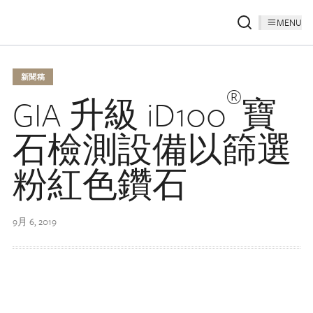
MENU
新聞稿
®
GIA 升級 iD100
寶
石檢測設備以篩選
粉紅色鑽石
9月 6, 2019