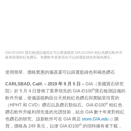
GIA iD100® 寶石檢測設備現在可以透過購買 GIA iD100® 粉紅色鑽石軟件升
級來篩選粉紅色鑽石。免費軟件更新現在可以篩選藍綠色和褐色鑽石。
使用簡單、價格實惠的儀器還可以篩選藍綠色和褐色鑽石
CARLSBAD, Calif. – 2019 年 9 月 5 日 –
GIA（美國寶石研究
®
院）於 9 月 4 日發佈了業界領先的 GIA iD100
寶石檢測設備的
軟件升級，使儀器能夠區分天然粉紅色鑽石與實驗室培育的
®
（HPHT 和 CVD）鑽石以及鑽石類似石。GIA iD100
粉紅色
鑽石軟件升級利用先進的光譜技術，結合 GIA 數十年來對粉紅
色鑽石的研究。該新軟件可在 GIA 商店
store.GIA.edu
購
®
買，價格為 249 美元，以便 GIA iD100
的現時擁有者下載，