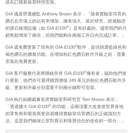
或在訂購新裝置時預安裝。
GIA 儀器營運總監 Anthony Brown 表示：「隨著實驗室培育的
鑽石在市場上的佔有率增加，擁有強大、基於研究、經過驗證
®
的寶石檢測設備（如 GIA iD100
）是有好處的。儘管我們的月
銷售額增加了兩倍，但我們能夠在兩個工作日內完成訂單。」
®
GIA 還免費更新了現有的 GIA iD100
軟件，提供篩選藍綠色和
褐色鑽石的擴展功能。在增加粉紅色鑽石軟件升級之前，需要
安裝此免費更新。
®
GIA 客戶服務代表將聯絡所有 GIA iD100
擁有者，協助他們進
行更新，他們亦可選擇購買價值 249 美元的粉紅色鑽石軟件升
級。更新和升級分別需要不到兩分鐘即可安裝。
GIA 執行副總裁兼首席實驗室和研究官 Tom Moses 表示：
®
「透過擴大 GIA iD100
的功能，這兩項重大改進使世界各地
的零售商和製造商更容易獲得實驗室培育鑽石的正確識別方
法。這是我們確保公眾對寶石和珠寶信任的使命的一部分。」