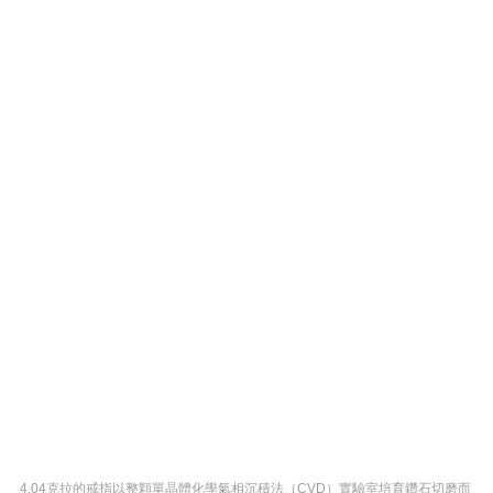
4.04克拉的戒指以整顆單晶體化學氣相沉積法（CVD）實驗室培育鑽石切磨而