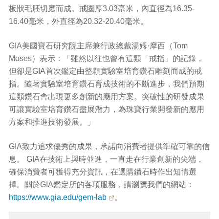
板狀毛胚切磨而成。戒圈厚3.03毫米，內直徑為16.35-
16.40毫米，外直徑為20.32-20.40毫米。
GIA美國寶石研究院主席兼行政總裁湯姆·摩西（Tom
Moses）表示：「雖然以往也曾有這類「戒指」的記錄，
但卻是GIA首次鑑定由整顆實驗室培育鑽石雕刻而成的戒
指。隨著實驗室培育鑽石育成技術的不斷進步，我們預期
這類鑽石會出現更多創新的應用方案。突破性的研發成果
可讓實驗室培育鑽石盡展潛力，為珠寶行業開發新的應用
方案和推進技術發展。」
GIA致力追求優秀的成果，承諾向消費者提供準確可靠的信
息。 GIA在技術上與時並進，一直走在行業創新的尖端，
確保消費者可獲得充分資訊，在選購鑽石時作出知情選
擇。關於GIA鑑定所的各項服務，請瀏覽我們的網站：
https://www.gia.edu/gem-lab
。