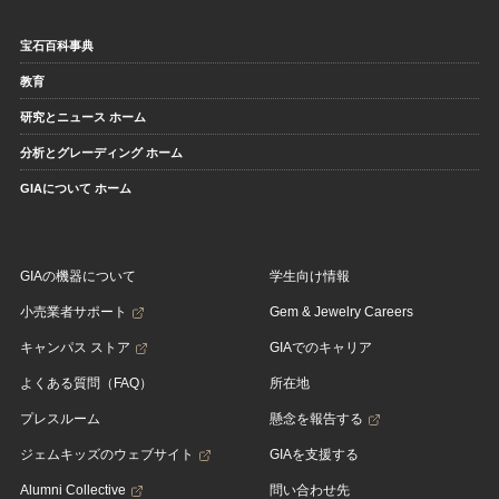
宝石百科事典
教育
研究とニュース ホーム
分析とグレーディング ホーム
GIAについて ホーム
GIAの機器について
学生向け情報
小売業者サポート
Gem & Jewelry Careers
キャンパス ストア
GIAでのキャリア
よくある質問（FAQ）
所在地
プレスルーム
懸念を報告する
ジェムキッズのウェブサイト
GIAを支援する
Alumni Collective
問い合わせ先