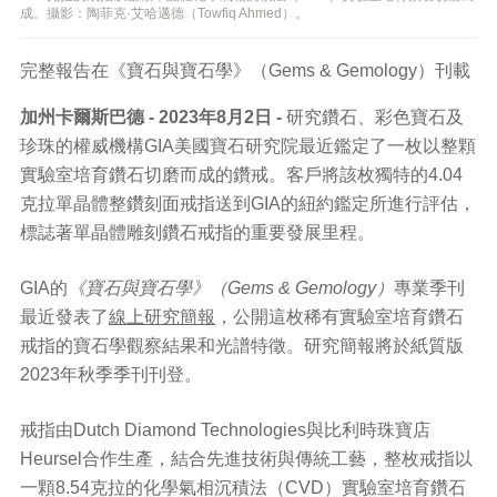
成。攝影：陶菲克·艾哈邁德（Towfiq Ahmed）。
完整報告在《寶石與寶石學》（Gems & Gemology）刊載
加州卡爾斯巴德 - 2023年8月2日 -
研究鑽石、彩色寶石及
珍珠的權威機構GIA美國寶石研究院最近鑑定了一枚以整顆
實驗室培育鑽石切磨而成的鑽戒。客戶將該枚獨特的4.04
克拉單晶體整鑽刻面戒指送到GIA的紐約鑑定所進行評估，
標誌著單晶體雕刻鑽石戒指的重要發展里程。
GIA的
《寶石與寶石學》（Gems & Gemology）
專業季刊
最近發表了
線上研究簡報
，公開這枚稀有實驗室培育鑽石
戒指的寶石學觀察結果和光譜特徵。研究簡報將於紙質版
2023年秋季季刊刊登。
戒指由Dutch Diamond Technologies與比利時珠寶店
Heursel合作生產，結合先進技術與傳統工藝，整枚戒指以
一顆8.54克拉的化學氣相沉積法（CVD）實驗室培育鑽石