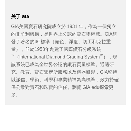
关于 GIA
GIA美國寶石研究院成立於 1931 年，作為一個獨立
的非牟利機構，是世界上公認的寶石學權威。GIA研
發了著名的4C標準（顏色、淨度、切工和克拉重
量），並於1953年創建了國際鑽石分級系統
™
™
（International Diamond Grading System
），現
該系統已成為全世界公認的鑽石質量標準。通過研
究、教育、寶石鑒定所服務以及儀器研製，GIA堅持
以誠信、學術、科學和專業精神為高標準，致力於確
保公衆對寶石和珠寶的信任。瀏覽 GIA.edu探索更
多。