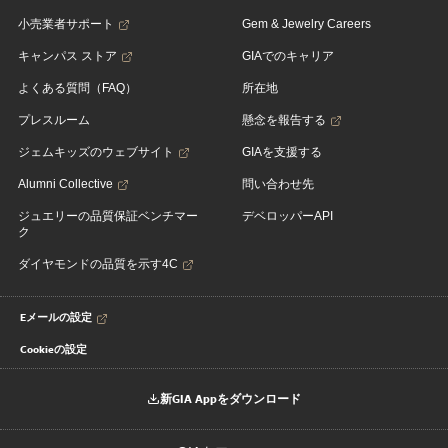
小売業者サポート
Gem & Jewelry Careers
キャンパス ストア
GIAでのキャリア
よくある質問（FAQ）
所在地
プレスルーム
懸念を報告する
ジェムキッズのウェブサイト
GIAを支援する
Alumni Collective
問い合わせ先
ジュエリーの品質保証ベンチマー
デベロッパーAPI
ク
ダイヤモンドの品質を示す4C
Eメールの設定
Cookieの設定
新GIA Appをダウンロード