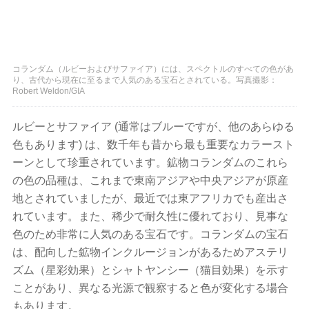
コランダム（ルビーおよびサファイア）には、スペクトルのすべての色があ
り、古代から現在に至るまで人気のある宝石とされている。写真撮影：
Robert Weldon/GIA
ルビーとサファイア (通常はブルーですが、他のあらゆる
色もあります) は、数千年も昔から最も重要なカラースト
ーンとして珍重されています。鉱物コランダムのこれら
の色の品種は、これまで東南アジアや中央アジアが原産
地とされていましたが、最近では東アフリカでも産出さ
れています。また、稀少で耐久性に優れており、見事な
色のため非常に人気のある宝石です。コランダムの宝石
は、配向した鉱物インクルージョンがあるためアステリ
ズム（星彩効果）とシャトヤンシー（猫目効果）を示す
ことがあり、異なる光源で観察すると色が変化する場合
もあります。