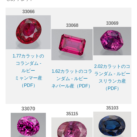
33066
33069
33068
1.77カラットの
コランダム -
2.02カラットのコ
ルビー
1.62カラットのコラ
ランダム - ルビー
ミャンマー産
ンダム - ルビー
スリランカ産
（PDF）
ネパール産（PDF）
（PDF）
35103
33070
35115