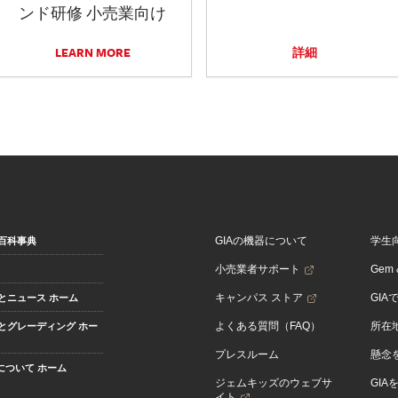
ンド研修 小売業向け
LEARN MORE
詳細
GIAの機器について
学生
百科事典
小売業者サポート
Gem &
キャンパス ストア
GIA
とニュース ホーム
よくある質問（FAQ）
所在
とグレーディング ホー
プレスルーム
懸念
Aについて ホーム
ジェムキッズのウェブサ
GIA
イト