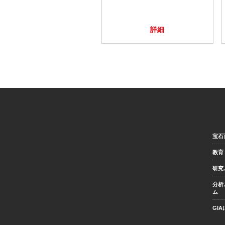
詳細
宝石
教育
研究
分析
ム
GI