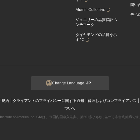
問い
Alumni Collective
デベロ
ジュエリーの品質保証ベ
ンチマーク
ダイヤモンドの品質を示
す4C
Change Language:
JP
|
|
用規約
クライアントのプライバシーに関する通知
倫理およびコンプライアンス
ついて
ogical Institute of America Inc. GIAは、米国内国歳入法典、第501条(c)(3)に基づく非