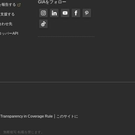
GIAをフォロー
を報告する
を支援する
合わせ先
ッパーAPI
|
|
Transparency in Coverage Rule
このサイトに
営利組織です。 無断複写·転載を禁じます。