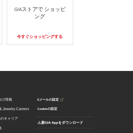
GIAストアで ショッピ
ング
今すぐショッピングする
Eメールの設定
向け情報
Cookieの設定
 Jewelry Careers
でのキャリア
新GIA Appをダウンロード
地