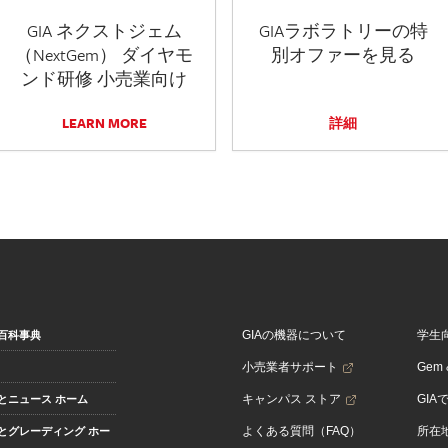
GIA ネクストジェム
GIAラボラトリーの特
（NextGem） ダイヤモ
別オファーを見る
ンド研修 小売業向け
LEARN MORE
詳細
GIAの機器について
学生
百科事典
小売業者サポート
Gem &
キャンパス ストア
GIA
とニュース ホーム
よくある質問（FAQ）
所在
とグレーディング ホー