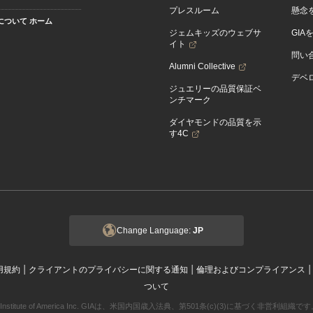
プレスルーム
懸念
Aについて ホーム
ジェムキッズのウェブサ
GIA
イト
問い
Alumni Collective
デベロ
ジュエリーの品質保証ベ
ンチマーク
ダイヤモンドの品質を示
す4C
Change Language:
JP
|
|
用規約
クライアントのプライバシーに関する通知
倫理およびコンプライアンス
ついて
ogical Institute of America Inc. GIAは、米国内国歳入法典、第501条(c)(3)に基づく非