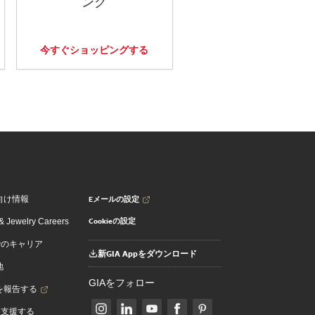
ング
今すぐショッピングする
Eメールの設定
向け情報
Cookieの設定
 Jewelry Careers
でのキャリア
新GIA Appをダウンロード
地
GIAをフォロー
を報告する
を支援する