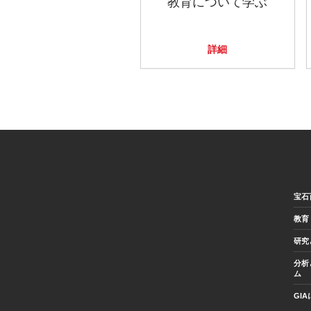
教育について学ぶ
詳細
宝石
教育
研究
分析
ム
GI