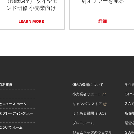
（NextGem） ダイヤモ
別オファーを見る
ンド研修 小売業向け
LEARN MORE
詳細
GIAの機器について
学生
百科事典
小売業者サポート
Gem &
キャンパス ストア
GIA
とニュース ホーム
よくある質問（FAQ）
所在
とグレーディング ホー
プレスルーム
懸念
Aについて ホーム
ジェムキッズのウェブサ
GIA