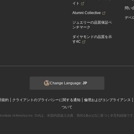
イト
問い
Alumni Collective
デベロ
ジュエリーの品質保証ベ
ンチマーク
ダイヤモンドの品質を示
す4C
Change Language:
JP
|
|
用規約
クライアントのプライバシーに関する通知
倫理およびコンプライアンス
ついて
ogical Institute of America Inc. GIAは、米国内国歳入法典、第501条(c)(3)に基づく非