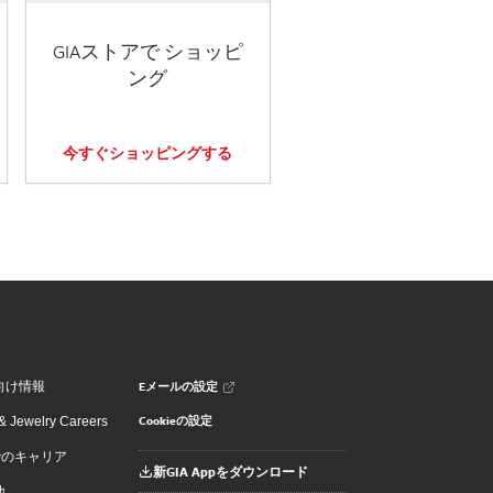
GIAストアで ショッピ
ング
今すぐショッピングする
Eメールの設定
向け情報
Cookieの設定
 Jewelry Careers
でのキャリア
新GIA Appをダウンロード
地