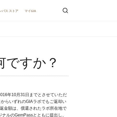
ンパス ストア
マイGIA
は何ですか？
016年10月31日までとさせていただ
月1日からいずれのGIAラボでもご返却い
。 返金額は、償還されたラボ所在地で
ナルのGemPassとともに提出し、