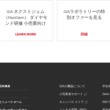
GIA ネクストジェム
GIAラボラトリーの特
（NextGem） ダイヤモ
別オファーを見る
ンド研修 小売業向け
LEARN MORE
詳細
GIAの機器について
学生
百科事典
小売業者サポート
Gem &
キャンパス ストア
GIA
とニュース ホーム
よくある質問（FAQ）
所在
とグレーディング ホー