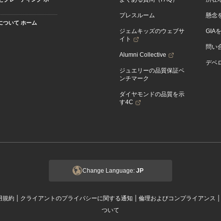
プレスルーム
懸念
Aについて ホーム
ジェムキッズのウェブサ
GIA
イト
問い
Alumni Collective
デベロ
ジュエリーの品質保証ベ
ンチマーク
ダイヤモンドの品質を示
す4C
Change Language:
JP
|
|
用規約
クライアントのプライバシーに関する通知
倫理およびコンプライアンス
ついて