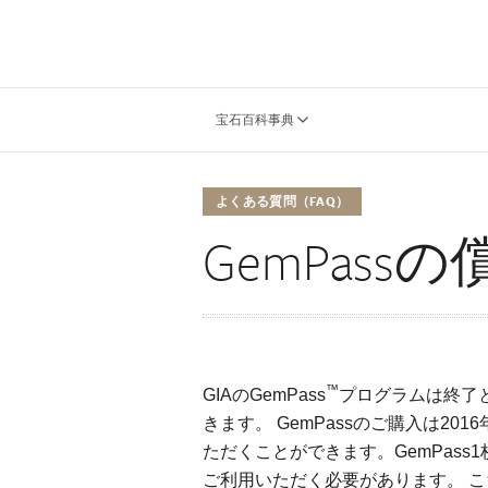
宝石百科事典
よくある質問（FAQ）
GemPas
™
GIAのGemPass
プログラムは終了と
きます。 GemPassのご購入は201
ただくことができます。GemPas
ご利用いただく必要があります。 