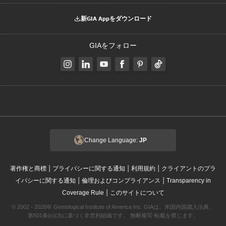
新GIA Appをダウンロード
GIAをフォロー
Change Language:
JP
|
|
|
著作権と商標
プライバシーに関する通知
利用規約
クライアントのプラ
|
|
イバシーに関する通知
倫理およびコンプライアンス
Transparency in
|
Coverage Rule
このサイトについて
© 2002 - 2026年 Gemological Institute of America Inc. GIAは、米国内国歳入法典、
第501条(c)(3)に基づく非営利組織です。 無断複写·転載を禁じます。