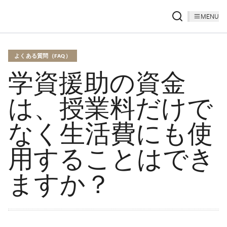
MENU
よくある質問（FAQ）
学資援助の資金
は、授業料だけで
なく生活費にも使
用することはでき
ますか？