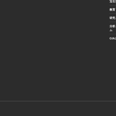
宝石
教育
研究
分析
ム
GI