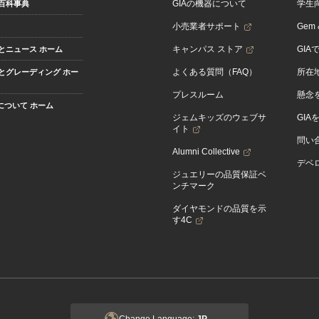
GIAの機器について
学生
百科事典
小売業者サポート
Gem &
キャンパス ストア
GIA
とニュース ホーム
よくある質問（FAQ）
所在
とグレーディング ホー
プレスルーム
懸念
Aについて ホーム
ジェムキッズのウェブサ
GIA
イト
問い
Alumni Collective
デベロ
ジュエリーの品質保証ベ
ンチマーク
ダイヤモンドの品質を示
す4C