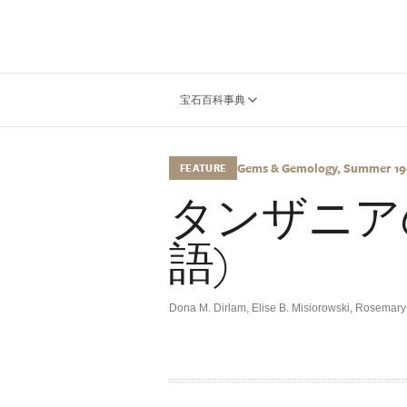
宝石百科事典
Gems & Gemology, Summer 199
FEATURE
タンザニア
語)
Dona M. Dirlam, Elise B. Misiorowski, Rosemary 