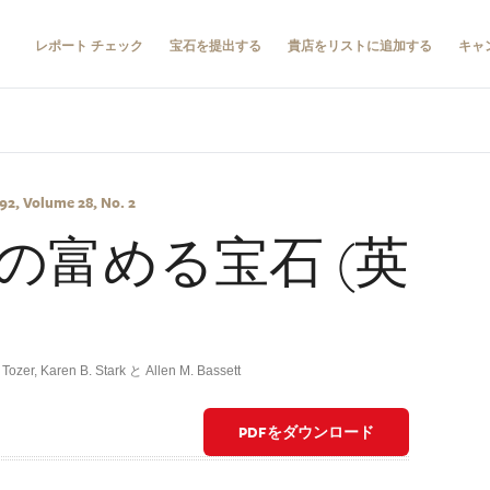
レポート チェック
宝石を提出する
貴店をリストに追加する
キャ
2, Volume 28, No. 2
の富める宝石 (英
Tozer, Karen B. Stark と Allen M. Bassett
PDFをダウンロード