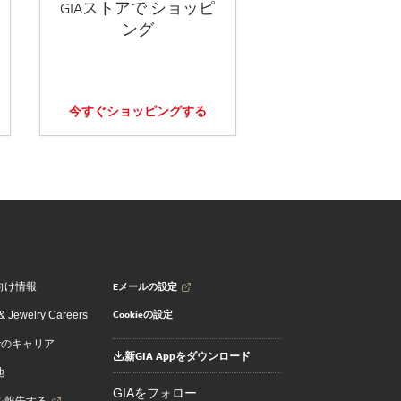
GIAストアで ショッピ
ング
今すぐショッピングする
Eメールの設定
向け情報
Cookieの設定
 Jewelry Careers
でのキャリア
新GIA Appをダウンロード
地
GIAをフォロー