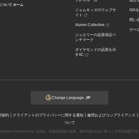
プレスルーム
懸念
Aについて ホーム
ジェムキッズのウェブサ
GIA
イト
問い
Alumni Collective
デベロ
ジュエリーの品質保証ベ
ンチマーク
ダイヤモンドの品質を示
す4C
Change Language:
JP
|
|
用規約
クライアントのプライバシーに関する通知
倫理およびコンプライアンス
ついて
ogical Institute of America Inc. GIAは、米国内国歳入法典、第501条(c)(3)に基づく非