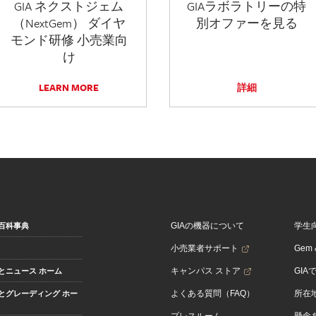
GIA ネクストジェム
GIAラボラトリーの特
（NextGem） ダイヤ
別オファーを見る
モンド研修 小売業向
け
LEARN MORE
詳細
GIAの機器について
学生
百科事典
小売業者サポート
Gem &
キャンパス ストア
GIA
とニュース ホーム
よくある質問（FAQ）
所在
とグレーディング ホー