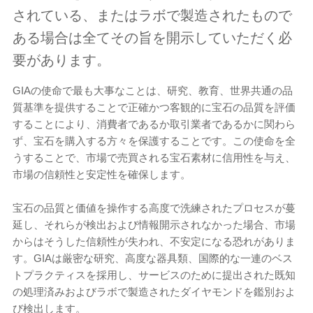
されている、またはラボで製造されたもので
ある場合は全てその旨を開示していただく必
要があります。
GIAの使命で最も大事なことは、研究、教育、世界共通の品
質基準を提供することで正確かつ客観的に宝石の品質を評価
することにより、消費者であるか取引業者であるかに関わら
ず、宝石を購入する方々を保護することです。この使命を全
うすることで、市場で売買される宝石素材に信用性を与え、
市場の信頼性と安定性を確保します。
宝石の品質と価値を操作する高度で洗練されたプロセスが蔓
延し、それらが検出および情報開示されなかった場合、市場
からはそうした信頼性が失われ、不安定になる恐れがありま
す。GIAは厳密な研究、高度な器具類、国際的な一連のベス
トプラクティスを採用し、サービスのために提出された既知
の処理済みおよびラボで製造されたダイヤモンドを鑑別およ
び検出します。