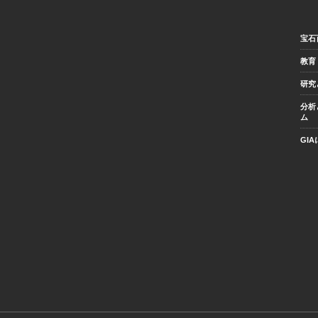
宝石
教育
研究
分析
ム
GI