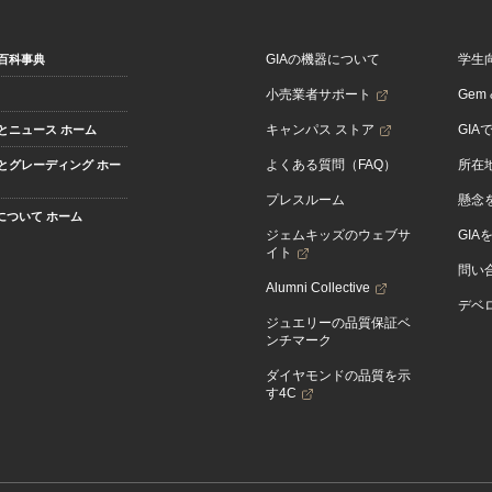
GIAの機器について
学生
百科事典
小売業者サポート
Gem &
キャンパス ストア
GIA
とニュース ホーム
よくある質問（FAQ）
所在
とグレーディング ホー
プレスルーム
懸念
Aについて ホーム
ジェムキッズのウェブサ
GIA
イト
問い
Alumni Collective
デベロ
ジュエリーの品質保証ベ
ンチマーク
ダイヤモンドの品質を示
す4C