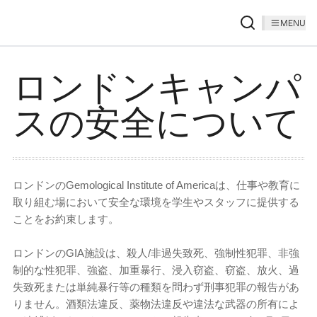
MENU
ロンドンキャンパ
スの安全について
ロンドンのGemological Institute of Americaは、仕事や教育に
取り組む場において安全な環境を学生やスタッフに提供する
ことをお約束します。
ロンドンのGIA施設は、殺人/非過失致死、強制性犯罪、非強
制的な性犯罪、強盗、加重暴行、浸入窃盗、窃盗、放火、過
失致死または単純暴行等の種類を問わず刑事犯罪の報告があ
りません。酒類法違反、薬物法違反や違法な武器の所有によ