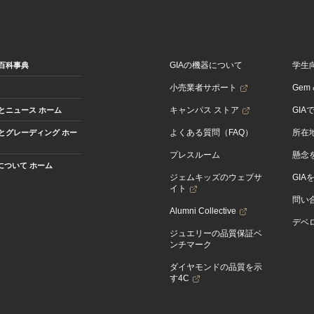
GIAの機器について
学生
百科事典
小売業者サポート
Gem &
キャンパス ストア
GIA
とニュース ホーム
よくある質問（FAQ）
所在
とグレーディング ホー
プレスルーム
懸念
Aについて ホーム
ジェムキッズのウェブサ
GIA
イト
問い
Alumni Collective
デベロ
ジュエリーの品質保証ベ
ンチマーク
ダイヤモンドの品質を示
す4C