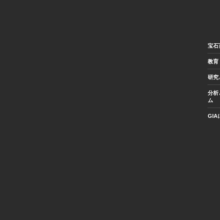
宝石
教育
研究
分析
ム
GI