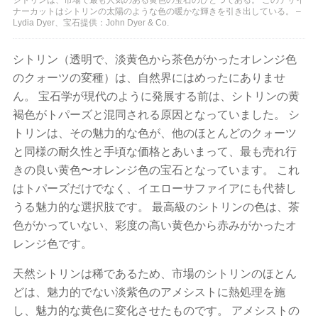
ナーカットはシトリンの太陽のような色の暖かな輝きを引き出している。 –
Lydia Dyer、宝石提供：John Dyer & Co.
シトリン（透明で、淡黄色から茶色がかったオレンジ色
のクォーツの変種）は、自然界にはめったにありませ
ん。 宝石学が現代のように発展する前は、シトリンの黄
褐色がトパーズと混同される原因となっていました。 シ
トリンは、その魅力的な色が​​、他のほとんどのクォーツ
と同様の耐久性と手頃な価格とあいまって、最も売れ行
きの良い黄色〜オレンジ色の宝石となっています。 これ
はトパーズだけでなく、イエローサファイアにも代替し
うる魅力的な選択肢です。 最高級のシトリンの色は、茶
色がかっていない、彩度の高い黄色から赤みがかったオ
レンジ色です。
天然シトリンは稀であるため、市場のシトリンのほとん
どは、魅力的でない淡紫色のアメシストに熱処理を施
し、魅力的な黄色に変化させたものです。 アメシストの