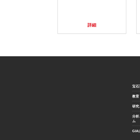
詳細
宝石
教育
研究
分析
ム
GI