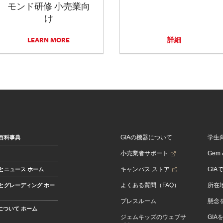
モンド研修 小売業向
け
LEARN MORE
詳細
GIAの機器について
学生
百科事典
小売業者サポート
Gem &
キャンパス ストア
GIA
とニュース ホーム
よくある質問（FAQ）
所在
とグレーディング ホー
プレスルーム
懸念
Aについて ホーム
ジェムキッズのウェブサ
GIA