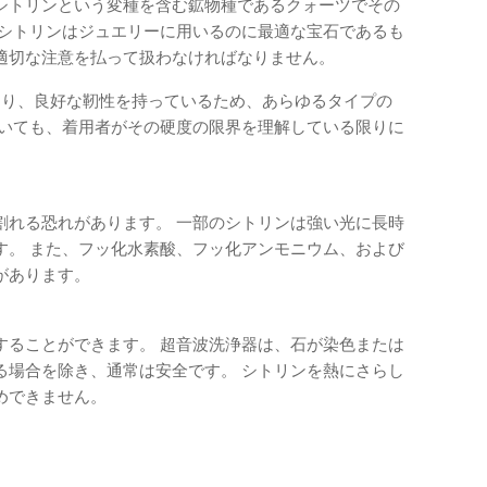
シトリンという変種を含む鉱物種であるクォーツでその
らシトリンはジュエリーに用いるのに最適な宝石であるも
適切な注意を払って扱わなければなりません。
たり、良好な靭性を持っているため、あらゆるタイプの
ついても、着用者がその硬度の限界を理解している限りに
割れる恐れがあります。 一部のシトリンは強い光に長時
す。 また、フッ化水素酸、フッ化アンモニウム、および
があります。
することができます。 超音波洗浄器は、石が染色または
る場合を除き、通常は安全です。 シトリンを熱にさらし
めできません。