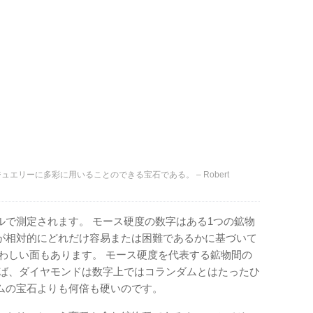
エリーに多彩に用いることのできる宝石である。 – Robert
ルで測定されます。 モース硬度の数字はある1つの鉱物
が相対的にどれだけ容易または困難であるかに基づいて
わしい面もあります。 モース硬度を代表する鉱物間の
えば、ダイヤモンドは数字上ではコランダムとはたったひ
ムの宝石よりも何倍も硬いのです。