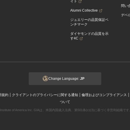
イト
問い
Alumni Collective
デベロ
ジュエリーの品質保証ベ
ンチマーク
ダイヤモンドの品質を示
す4C
Change Language:
JP
|
|
用規約
クライアントのプライバシーに関する通知
倫理およびコンプライアンス
ついて
ogical Institute of America Inc. GIAは、米国内国歳入法典、第501条(c)(3)に基づく非