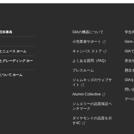
GIAの機器について
学生
百科事典
小売業者サポート
Gem &
キャンパス ストア
GIA
とニュース ホーム
よくある質問（FAQ）
所在
とグレーディング ホー
プレスルーム
懸念
Aについて ホーム
ジェムキッズのウェブサ
GIA
イト
問い
Alumni Collective
デベロ
ジュエリーの品質保証ベ
ンチマーク
ダイヤモンドの品質を示
す4C