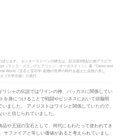
のぼります。 センターストーンの碑文は、紀元前8世紀の南アラビア
on Augustyn（ランス・グランデとアリソン・オーガスティン）著『Gems and
 of the Mineral World（宝石と宝石学: 鉱物の世界の時代を超えた自然の美し
ress（シカゴ大学出版）の発行
ギリシャの伝説ではワインの神、バッカスに関係してい
ストを身につけることで戦闘やビジネスにおいて頭脳明
ていました。 アメジストはワインと関係していたので、
ないと信じられていました。
飾品や王冠の宝石として、何代にもわたって使われてき
ド、サファイアと等しい価値があると考えられていまし