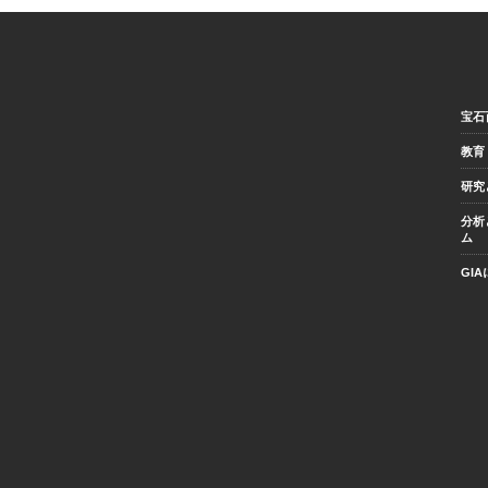
宝石
教育
研究
分析
ム
GI