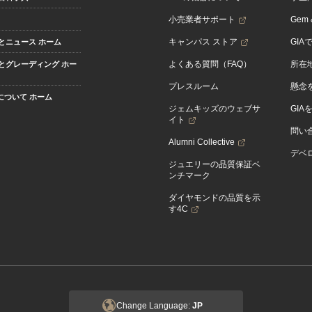
小売業者サポート
Gem &
キャンパス ストア
GIA
とニュース ホーム
よくある質問（FAQ）
所在
とグレーディング ホー
プレスルーム
懸念
Aについて ホーム
ジェムキッズのウェブサ
GIA
イト
問い
Alumni Collective
デベロ
ジュエリーの品質保証ベ
ンチマーク
ダイヤモンドの品質を示
す4C
Change Language:
JP