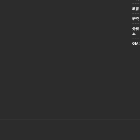
教育
研究
分析
ム
GI