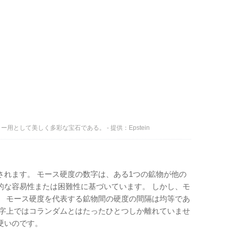
として美しく多彩な宝石である。 - 提供：Epstein
されます。 モース硬度の数字は、ある1つの鉱物が他の
的な容易性または困難性に基づいています。 しかし、モ
。 モース硬度を代表する鉱物間の硬度の間隔は均等であ
数字上ではコランダムとはたったひとつしか離れていませ
硬いのです。