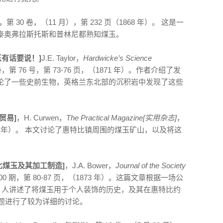
，第 30 卷，（11 月），第 232 页（1868 年）。 这是一
泰奥弗拉斯托斯和普林尼都熟知煤玉。
y![煤玉有话要说！]
J.E. Taylor，
Hardwicke’s Science
卷，第 76 号，第 73-76 页，（1871 年）。作者介绍了发
论了一些史前生物，英格兰东北部的沉积岩中发现了这些
玉贸易]
，H. Curwen，
The Practical Magazine[实用杂志]
，
（1873 年）。 本文讨论了惠特比镇周围的煤玉矿山，以及将这
re[惠特比煤玉及其加工制造]
，J.A. Bower，
Journal of the Society
100 期，第 80-87 页，（1873 年）。这篇文章根据一场公
00 人讲述了将煤玉用于个人装饰的历史，及其在惠特比约
主题进行了较为详细的讨论。