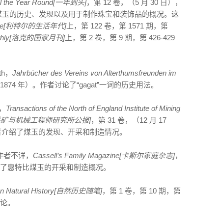
ll the Year Round[一年到头]
，第 12 卷，（5 月 30 日），
。 介绍了煤玉的历史、发现以及用于制作珠宝和装饰品的概况。这
ing Age[利特尔的生活年代]
上，第 122 卷，第 1571 期，第
Monthly[洛克的国家月刊]
上，第 2 卷，第 9 期，第 426-429
ath，
Jahrbücher des Vereins von Alterthumsfreunden im
，（1874 年）。作者讨论了“gagat”一词的历史用法。
n，
Transactions of the North of England Institute of Mining
[北英格兰采矿与机械工程师研究所公报]
，第 31 卷，（12 月 17
。 作者介绍了煤玉的发现、开采和制造情况。
作者不详，
Cassell’s Family Magazine[卡斯尔家庭杂志]
，
本文介绍了惠特比煤玉的开采和制造概况。
on Natural History[自然历史随笔]
，第 1 卷，第 10 期，第
讨论。