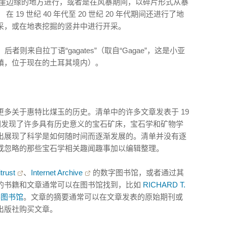
悬崖边缘的地方进行，或者是在风暴期间，以碎片形式从暴
19 世纪 40 年代至 20 世纪 20 年代期间还进行了地
采，或在地表挖掘的竖井中进行开采。
”，后者则来自拉丁语“gagates”（取自“Gagae”，这是小亚
镇，位于现在的土耳其境内）。
多关于惠特比煤玉的历史。清单中的许多文章发表于 19
人们发现了许多具有历史意义的宝石矿床，宝石学和矿物学
出展现了科学是如何随时间而逐渐发展的。清单并没有逐
或忽略的那些宝石学相关趣闻趣事加以编辑整理。
trust
、
Internet Archive
的数字图书馆，或者通过其
的书籍和文章通常可以在图书馆找到，比如
RICHARD T.
学图书馆
。文章的摘要通常可以在文章发表的原始期刊或
出版社购买文章。