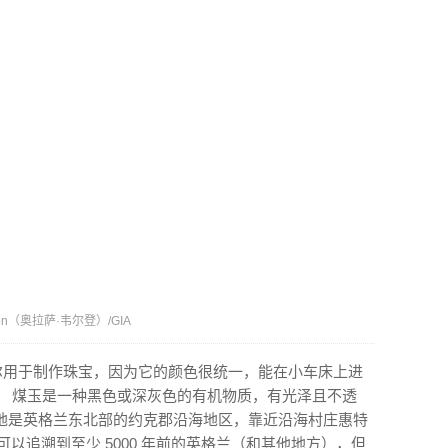
n（奥拉萨·韦尔登）/GIA
尔用于制作珠宝，因为它的颜色很统一，能在小车床上进
。 煤玉是一种黑色或深灰色的有机物质，有光泽且不透
地是英格兰东北部的约克郡沿海地区，靠近沿海村庄惠特
历史可以追溯到至少 5000 年前的英格兰（和其他地方），但