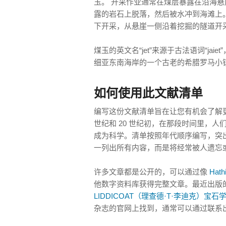
玉。 开采作业通常在煤层暴露在沿海
露的岩石上脱落，然后被水冲到海滩上。 在 
下开采，从悬崖一侧沿着挖掘的隧道开
煤玉的英文名“jet”来源于古法语词“jaiet
细亚东南海岸的一个古老的希腊罗马小
如何使用此文献清单
编写这份文献清单旨在让您有机会了解更
世纪和 20 世纪初，在那段时间里，
成为科学。清单按照年代顺序编写，突
一列出所有内容，而是将经常被人遗忘
许多文章都是公开的，可以通过像
Hathi
他数字资料库获得完整文章。最近出版
LIDDICOAT（理查德·T·李迪克）宝石
杂志的官网上找到，通常可以通过联系