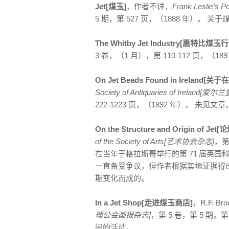
Jet[煤玉]
，作者不详，
Frank Leslie
5 期，第 527 页，（1888 年）。
The Whitby Jet Industry[惠特比煤玉
3 卷，（1 月），第 110-112 页
On Jet Beads Found in Irelan
Society of Antiquaries of Irela
222-1223 页，（1892 年）。 未见文章
On the Structure and Origin of
of the Society of Arts[艺术协会杂志]
，第
在当年于格拉斯哥举行的第 71
届英国科
一直备受争议，但作者根据实地证据得
期变化而成的。
In a Jet Shop[走进煤玉商店]
，R.F. Bro
理公会画报杂志]
，第 5 卷，第 5 期，
间的活动。