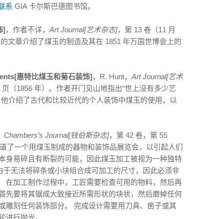
联系
GIA 卡尔斯巴德图书馆。
饰]
，作者不详，
Art Journal[艺术杂志]
，第 13 卷（11 月
简短的文章介绍了煤玉的制造及其在 1851 年万国世博会上的
Ornaments[惠特比煤玉和菊石装饰]
，R. Hunt，
Art Journal[艺术
-156 页（1856 年）。作者开门见山地指出“世上没有多少艺
 他介绍了古代和比较近代的个人装饰中煤玉的使用，以
，
Chambers’s Journal[钱伯斯杂志]
，第 42 卷，第 55
。本文报道了一个用煤玉制成的器物和装饰品展览会，以引起人们
玉本身易碎且有断裂的可能，因此煤玉加工被视为一种独特
 由于无法将碎条或小块组合成可加工的尺寸，因此必须非
。 在加工制作过程中，工匠需要检查可用的物料，然后再
 首先要将其锯成大致接近所需形状的块状，然后磨掉任何
或雕刻任何装饰部分。 完成设计需要用刀具、凿子或其
轮进行抛光。