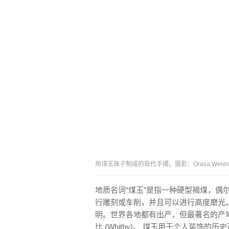
用煤玉珠子制成的现代手镯。摄影：Orasa Weldo
地质名词“煤玉”是指一种硬型褐煤，偶
行雕刻或车削，并且可以进行高度磨光
明。世界各地都有出产，但最著名的产
比 (Whitby)。 煤玉用于个人装饰的