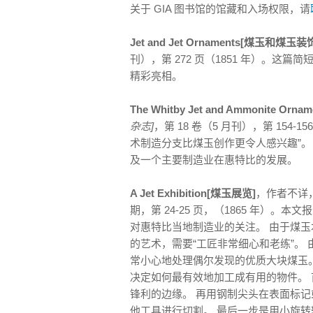
关于 GIA 图书馆的馆藏和入场权限，请
Jet and Jet Ornaments[煤玉和煤玉装
刊），第 272 页（1851 年）。这篇
精彩亮相。
The Whitby Jet and Ammonite 
杂志]
，第 18 卷（5 月刊），第 154
术制造分支比煤玉创作更令人感兴趣”。
及一个主要制造业在惠特比的发展。
A Jet Exhibition[煤玉展览]
，作者不详
期，第 24-25 页，（1865 年）
对惠特比当地制造业的关注。 由于煤
的艺术，需要“工匠非常细心和老练”。
常小心地处理偶尔发现的优质大块煤玉
决定如何最有效地加工成有用的物件。
锋利的边缘。 再用钢制尖头在表面标记
他工具进行切割。 最后一步是用小旋转