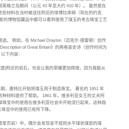
格兰岛期间（公元 43 年至大约 410 年）。 虽然是在
这些材料在当时被送往附近的埃博拉库姆（现在的约克
国家的博物馆藏品中都可以看到使用了煤玉的考古珠宝工艺
例如，在 Michael Drayton（迈克尔·德雷顿）创作
all Description of Great Britain》的两卷装史诗（创作时间为
提到了以下内容：
城堡]附近的岩石，也会让我的荣耀更加辉煌，因为我能从
期，惠特比开始将煤玉用于制造珠宝。 著名的 1851 年
种材料提供了帮助。 1861 年，维多利亚女王的丈夫阿
悼珠宝中的使用在维多利亚社会中开始流行起来，这种趋
在珠宝中的使用已有所下降。
要是页岩）中，偶尔会发现呈不规则水平煤状煤层的煤