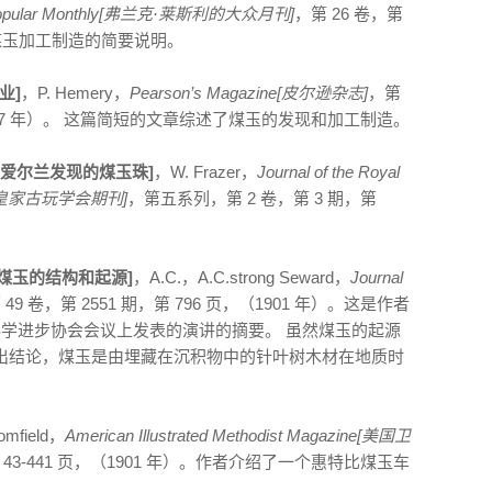
’s Popular Monthly[弗兰克·莱斯利的大众月刊]
，第 26 卷，第
 关于煤玉加工制造的简要说明。
行业]
，P. Hemery，
Pearson’s Magazine[皮尔逊杂志]
，第
，（1897 年）。 这篇简短的文章综述了煤玉的发现和加工制造。
d[关于在爱尔兰发现的煤玉珠]
，W. Frazer，
Journal of the Royal
nd[爱尔兰皇家古玩学会期刊]
，第五系列，第 2 卷，第 3 期，第
。
 Jet[论煤玉的结构和起源]
，A.C.，A.C.strong Seward，
Journal
 49 卷，第 2551 期，第 796 页，（1901 年）。这是作者
学进步协会会议上发表的演讲的摘要。 虽然煤玉的起源
出结论，煤玉是由埋藏在沉积物中的针叶树木材在地质时
omfield，
American Illustrated Methodist Magazine[美国卫
第 43-441 页，（1901 年）。作者介绍了一个惠特比煤玉车