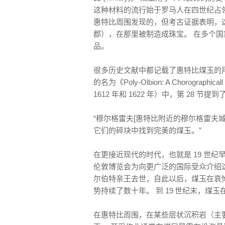
这种材料的流行始于罗马人在四世纪占领英
惠特比周围发现的，但考古证据表明，
郡），在那里被制造成珠宝。 在多个
品。
很多历史文献中都记载了惠特比煤玉的用途。 
的名为《Poly-Olbion: A Chorographic
1612 年和 1622 年）中，第 28 节
“穆尔格雷夫[惠特比附近的穆尔格雷夫
它们的碎块中找到完美的煤玉。”
在更接近现代的时代，也就是 19 世纪早
伦敦博览会为向更广泛的国际受众介绍这
尔伯特亲王去世，自此以后，煤玉在哀
势持续了数十年。 到 19
世纪末，煤玉
在惠特比周围，在某些层状沉积岩（主