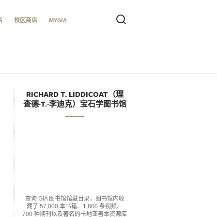
店
校区商店
MYGIA
RICHARD T. LIDDICOAT（理
查德·T.·李迪克）宝石学图书馆
查询 GIA 图书馆馆藏目录，图书馆内收
藏了 57,000 本书籍、1,800 条视频、
700 种期刊以及著名的卡地亚善本资源库