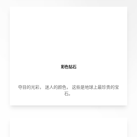
彩色钻石
夺目的光彩， 迷人的颜色， 这些是地球上最珍贵的宝
石。