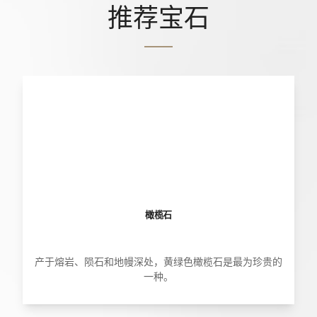
推荐宝石
橄榄石
产于熔岩、陨石和地幔深处，黄绿色橄榄石是最为珍贵的
一种。