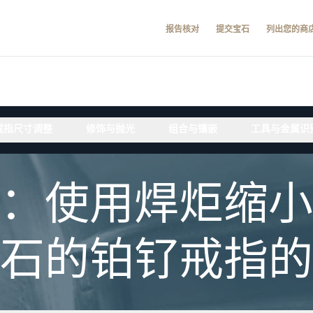
报告核对
提交宝石
列出您的商
戒指尺寸调整
修饰与抛光
组合与镶嵌
工具与金属识
：使用焊炬缩小
石的铂钌戒指的