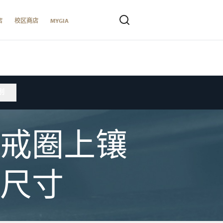
店
校区商店
MYGIA
别
戒圈上镶
尺寸