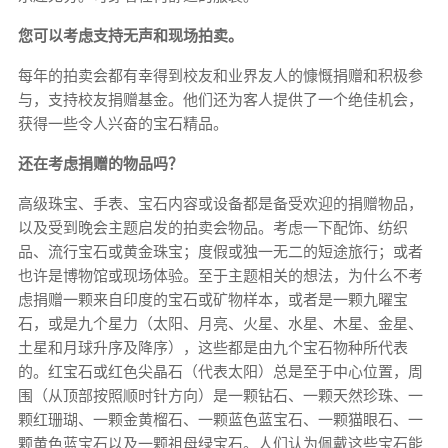
您可以考虑支持无声和现场拍卖。
每年的拍卖会都有幸得到校友和业界友人的慷慨捐赠和积极参
与，支持校友捐赠基金。他们还为客人提供了一个绝佳机会，
获得一些令人兴奋的宝石精品。
还在考虑捐赠的物品吗？
高级珠宝、手表、宝石内容或设备都是备受欢迎的捐赠物品，
以及受到晚会主题启发的拍卖会物品。考虑一下配饰、纺织
品、流行宝石或黄金珠宝；度假或独一无二的短途旅行；或者
也许是博物馆或现场体验。至于主题相关的想法，为什么不考
虑捐赠一颗来自印度的宝石或矿物样本，或者是一颗九曜宝
石，或是九个星力（太阳、月亮、火星、水星、木星、金星、
土星和月球升序及降序），这些都是由九个宝石物种所代表
的。红宝石或红色尖晶石（代表太阳）总是至于中心位置，周
围（从顶部按照顺时针方向）是一颗钻石、一颗天然珍珠、一
颗红珊瑚、一颗金黄榴石、一颗蓝色蓝宝石、一颗猫眼石、一
颗黄色蓝宝石以及一颗祖母绿宝石。人们认为佩戴这些宝石能