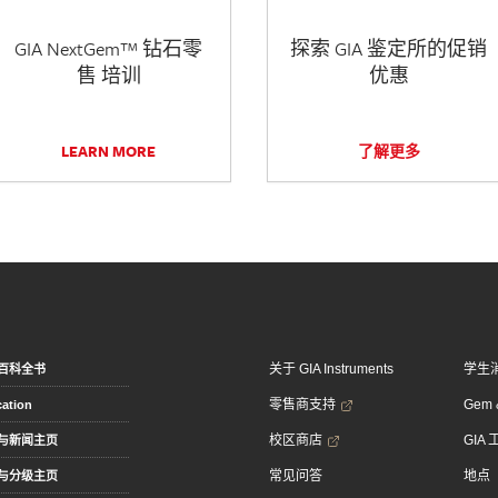
GIA NextGem™ 钻石零
探索 GIA 鉴定所的促销
售 培训
优惠
LEARN MORE
了解更多
关于 GIA Instruments
学生
百科全书
零售商支持
Gem &
ation
校区商店
GIA
与新闻主页
常见问答
地点
与分级主页