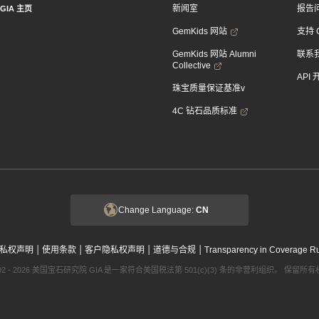
新闻室
报告
GIA 主页
GemKids 网站
支持 
GemKids 网站 Alumni
联系
Collective
API
珠宝质量保证基准v
4C 钻石品质标准
Change Language:
CN
|
|
|
|
私权声明
使用条款
客户隐私权声明
道德与合规
Transparency in Coverage R
002 - 2026 美国宝石研究院 GIA 是一家符合美国税法第 501(c)(3) 条的非营利组织。 保留所