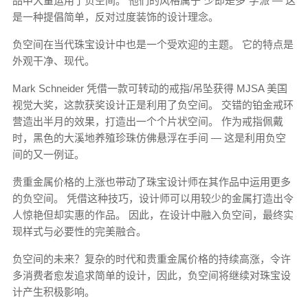
品中大量运用了负空间。 他们的风格属于“少即是多”学派 — 这
是一种提倡简单，反对过度装饰的设计理念。
负空间在当代珠宝设计中也是一个受欢迎的主题。 它的特点是
外观干净、现代。
Mark Schneider 凭借一款可转动的戒指/吊坠获得 MJSA 美国
视觉大奖，这款获奖设计正是利用了负空间。 交错的铂金戒环
营造出半月的效果，打造出一个个片状空间。 作为戒指佩戴
时，黑色的大溪地养殖珍珠仿佛悬浮在手间 — 这是利用负空
间的又一例证。
贵重金属价格的上涨也带动了珠宝设计师在其作品中运用更多
的负空间。 凭借这种技巧，设计师可以用较少的金属打造出令
人惊艳但却实惠的作品。 因此，在设计中融入负空间，最终实
现样式与必要性的完美融合。
负空间的未来？复杂的时代和贵重金属价格的持续高涨，令许
多消费者愈发追求简单的设计，因此，负空间将继续对珠宝设
计产生积极影响。