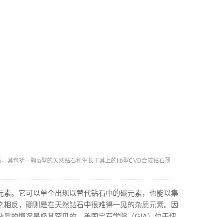
石，其包括一颗Ia型的天然钻石和生长于其上的IIb型CVD合成钻石薄
元素。它可以单个出现以替代钻石中的碳元素，也能以集
之相反，硼则是在天然钻石中很难得一见的杂质元素。因
杂质的情况是极其罕见的。美国宝石学院（GIA）位于纽