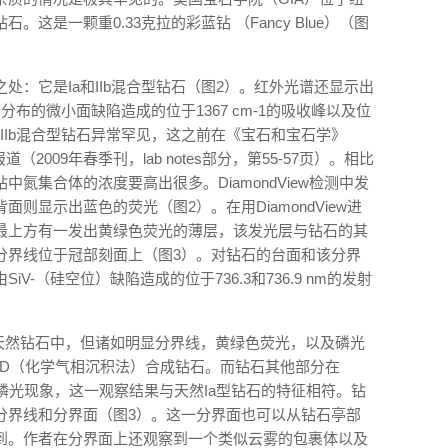
这是一颗重0.33克拉的彩蓝钻 （Fancy Blue）（图
处：它是Ia和IIb混合型钻石（图2）。红外光谱还显示出
）分布的微小面缺陷造成的位于1367 cm-1的吸收峰以及位
Ia和IIb混合型钻石异常罕见，这之前在《宝石和宝石学》
报道（2009年春季刊，lab notes部分，第55-57页）。相比
氮集合体的浓度要高出很多。DiamondView检测中发
则显示出蓝色的荧光（图2）。在用DiamondView进
最上方有一发出黄绿色荧光的薄层，该发光层与钻石的其
分界线位于冠部刻面上（图3）。对钻石的台面和该分界
-（硅空位）缺陷造成的位于736.3和736.9 nm的发射
在天然钻石中，但诸如明显分界线，黄绿色荧光，以及磷光
VD（化学气相沉积法）合成钻石。而钻石其他部分在
但无磷光现象，这一观察结果与天然Ia型钻石的特征相符。钻
分界线和分界面（图3）。这一分界面也可以从钻石亭部
到。作者在分界面上还观察到一个类似云雾的包裹体以及