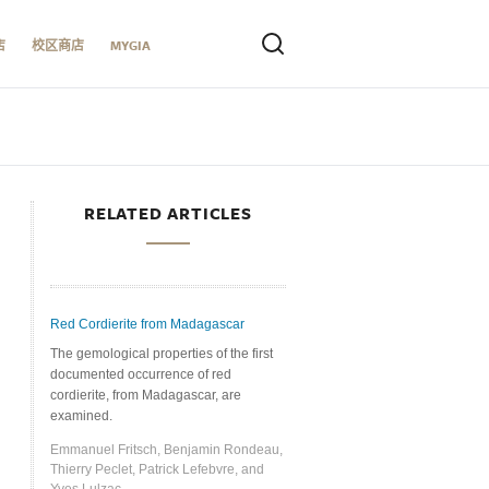
店
校区商店
MYGIA
RELATED ARTICLES
Red Cordierite from Madagascar
The gemological properties of the first
documented occurrence of red
cordierite, from Madagascar, are
examined.
Emmanuel Fritsch, Benjamin Rondeau,
Thierry Peclet, Patrick Lefebvre, and