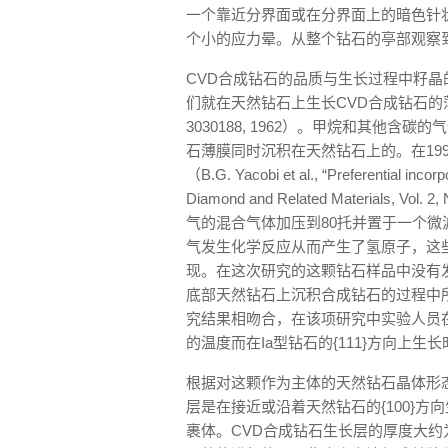
一个靠近分界面或在分界面上的暗色针
个小的应力晕。从整个钻石的亭部观察到
CVD合成钻石的品质与生长过程中籽晶
们就在天然钻石上生长CVD合成钻石的薄膜（W.G. E
3030188, 1962）。甲烷和其他
石薄膜同时沉积在天然钻石上的。在199
（B.G. Yacobi et al., “Preferential incorp
Diamond and Related Materials, V
气的混合气体加压到80托并置于一个
气发生化学反应从而产生了氢原子，这些
现。在这次研究的这颗钻石样品中没有
底部天然钻石上沉积合成钻石的过程中所采用
究结果相吻合，在该项研究中实验人员在Ia
的温度而在Ia型钻石的{111}方向上生长
根据对这颗作为主体的天然钻石晶体形
层是在接近或沿着天然钻石的{100}
裹体。CVD合成钻石生长层的厚度大约