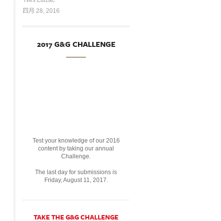
Yves Lulzac
四月 28, 2016
2017 G&G CHALLENGE
Test your knowledge of our 2016
content by taking our annual
Challenge.
The last day for submissions is
Friday, August 11, 2017.
TAKE THE G&G CHALLENGE