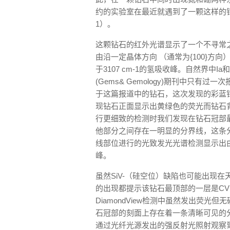
约的实验室在最近就遇到了一颗这样的钻石。
1）。
这颗钻石的红外光谱显示了一个不寻常之
由沿一定晶体方向 （通常为{100}方向
于3107 cm-1的氢吸收峰。自然界中
(Gems& Gemology)期刊中只有过一次
于这篇报道中的钻石，这次发现的彩蓝钻中
现钻石正面显示出黄绿色的荧光而钻石背面
行更细致的检测时我们发现在钻石冠部
他部分之间存在一明显的分界线，这条
线部位进行的光致发光光谱检测显示出由SiV
峰。
虽然SiV-（硅空位）缺陷也可能出现
的出现都提示该钻石最顶部的一层是C
DiamondView检测中虽然发出荧光
石冠部的刻面上存在着一条清晰可见的
通过光纤光源发出的强反射光照射观察