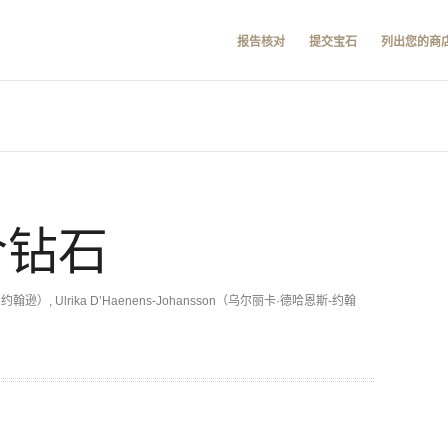
报告核对
提交宝石
列出您的商
合钻石
罗·约翰逊）, Ulrika D’Haenens-Johansson（乌尔丽卡·德哈恩斯-约翰