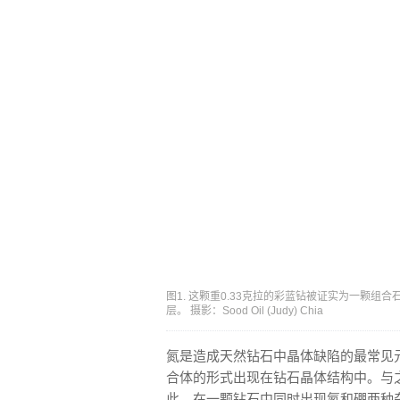
图1. 这颗重0.33克拉的彩蓝钻被证实为一颗组合
层。 摄影：Sood Oil (Judy) Chia
氮是造成天然钻石中晶体缺陷的最常见
合体的形式出现在钻石晶体结构中。与
此，在一颗钻石中同时出现氮和硼两种