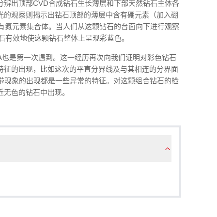
分辨出顶部CVD合成钻石生长薄层和下部天然钻石主体各
光的观察则揭示出钻石顶部的薄层中含有硼元素（加入硼
含有氮元素集合体。当人们从这颗钻石的台面向下进行观察
成钻石有效地使这颗钻石整体上呈现彩蓝色。
IA也是第一次遇到。这一经历再次向我们证明对彩色钻石
特征的出现，比如这次的平直分界线及与其相连的分界面
光的分带现象的出现都是一些异常的特征。对这颗组合钻石的检
近无色的钻石中出现。