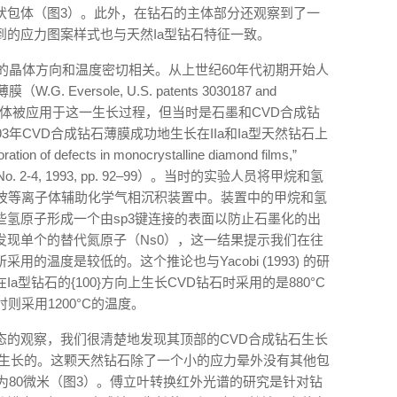
状包体（图3）。此外，在钻石的主体部分还观察到了一
的应力图案样式也与天然Ia型钻石特征一致。
的晶体方向和温度密切相关。从上世纪60年代初期开始人
versole, U.S. patents 3030187 and
含碳的气体被应用于这一生长过程，但当时是石墨和CVD合成钻
3年CVD合成钻石薄膜成功地生长在IIa和Ia型天然钻石上
oration of defects in monocrystalline diamond films,”
ol. 2, No. 2-4, 1993, pp. 92–99）。当时的实验人员将甲烷和氢
微波等离子体辅助化学气相沉积装置中。装置中的甲烷和氢
氢原子形成一个由sp3键连接的表面以防止石墨化的出
发现单个的替代氮原子（Ns0），这一结果提示我们在往
的温度是较低的。这个推论也与Yacobi (1993) 的研
型钻石的{100}方向上生长CVD钻石时采用的是880°C
时则采用1200°C的温度。
态的观察，我们很清楚地发现其顶部的CVD合成钻石生长
方向生长的。这颗天然钻石除了一个小的应力晕外没有其他包
为80微米（图3）。傅立叶转换红外光谱的研究是针对钻