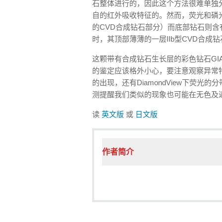
石整体进行的，因此这个方法很难单独
自的红外吸收特征的。然而，荧光和磷
的CVD合成钻石部分）而底部钻石则
时，其顶部薄薄的一层IIb型CVD合
这颗带有合成钻石生长层的彩色钻石G
的鉴定应该格外小心，要注意观察异常
的出现，还有DiamondView下荧
测提醒我们类似的现象也可能在无色及
读
英文版
或
日文版
作者简介
a