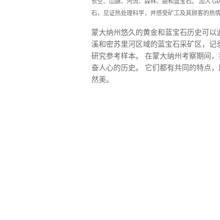
长空、山脉、河流、森林、鹿和蓝宝石。 加入 G
石，见证热处理科学，并感受矿工及其顾客的热
蒙大纳州悠久的黄金和蓝宝石历史可以追溯到
溪和密苏里河区域的蓝宝石采矿区，记
研究参考样本。 在蒙大纳州考察期间
奋人心的历史。 它们都有共同的特点
然美。