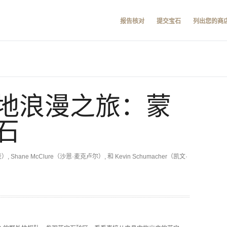
报告核对
提交宝石
列出您的商
地浪漫之旅：蒙
石
）, Shane McClure（沙恩·麦克卢尔）, 和 Kevin Schumacher（凯文·