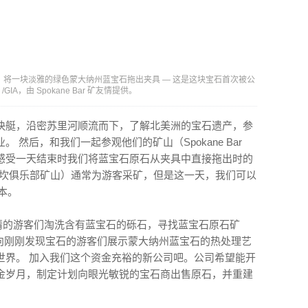
·卡雷）将一块淡雅的绿色蒙大纳州蓝宝石拖出夹具 — 这是这块宝石首次被公
GIA，由 Spokane Bar 矿友情提供。
快艇，沿密苏里河顺流而下，了解北美洲的宝石遗产，参
然后，和我们一起参观他们的矿山（Spokane Bar
感受一天结束时我们将蓝宝石原石从夹具中直接拖出时的
ne（斯波坎俱乐部矿山）通常为游客采矿，但是这一天，我们可以
本。
，看热情的游客们淘洗含有蓝宝石的砾石，寻找蓝宝石原石矿
斯·库尼）向刚刚发现宝石的游客们展示蒙大纳州蓝宝石的热处理艺
世界。 加入我们这个资金充裕的新公司吧。公司希望能开
金岁月，制定计划向眼光敏锐的宝石商出售原石，并重建