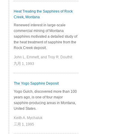
Heat Treating the Sapphires of Rock
Creek, Montana
Renewed interest in large-scale
commercial mining of Montana
sapphires motivated a detailed study of
the heat treatment of sapphire from the
Rock Creek deposit.
John L. Emmett, and Troy R. Douthit
九月 1, 1993
The Yogo Sapphire Deposit
Yogo Gulch, discovered more than 100
years ago, is one of four major
sapphire-producing areas in Montana,
United States.
Keith A. Mychaluk
三月 1, 1995