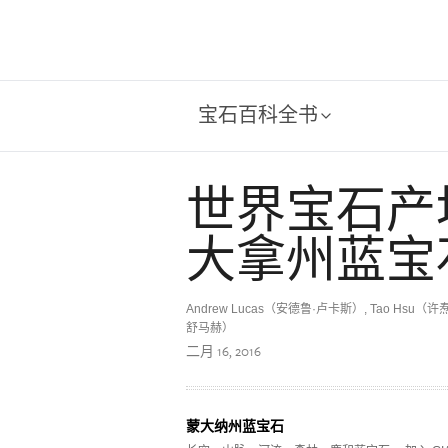
宝石百科全书
世界宝石产
大拿州蓝宝
Andrew Lucas（安德鲁·卢卡斯）, Tao Hsu（许焘
舒马赫）
二月 16, 2016
蒙大纳州蓝宝石