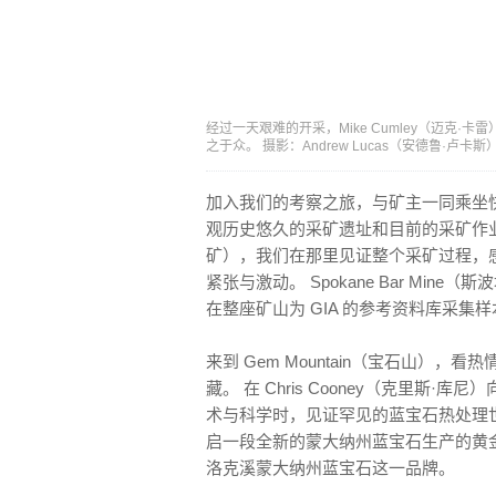
经过一天艰难的开采，Mike Cumley（迈克
之于众。 摄影：Andrew Lucas（安德鲁·卢卡斯）/
加入我们的考察之旅，与矿主一同乘坐
观历史悠久的采矿遗址和目前的采矿作业。 
矿），我们在那里见证整个采矿过程，
紧张与激动。 Spokane Bar Mi
在整座矿山为 GIA 的参考资料库采集样
来到 Gem Mountain（宝石山）
藏。 在 Chris Cooney（克里
术与科学时，见证罕见的蓝宝石热处理
启一段全新的蒙大纳州蓝宝石生产的黄
洛克溪蒙大纳州蓝宝石这一品牌。