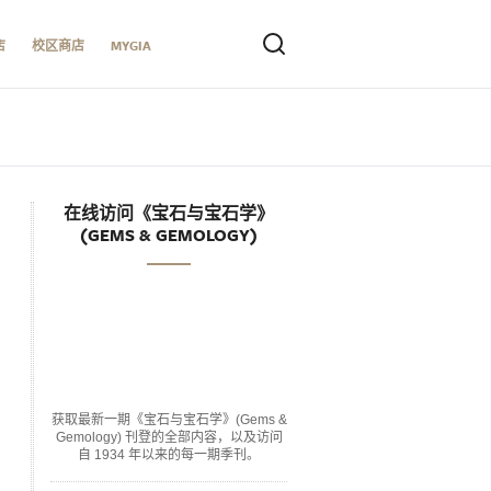
店
校区商店
MYGIA
在线访问《宝石与宝石学》
(GEMS & GEMOLOGY)
获取最新一期《宝石与宝石学》(Gems &
Gemology) 刊登的全部内容，以及访问
自 1934 年以来的每一期季刊。