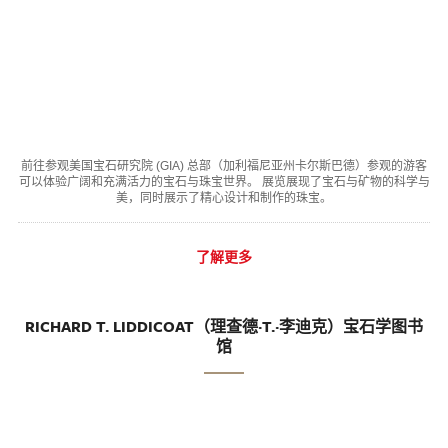
前往参观美国宝石研究院 (GIA) 总部（加利福尼亚州卡尔斯巴德）参观的游客
可以体验广阔和充满活力的宝石与珠宝世界。 展览展现了宝石与矿物的科学与
美，同时展示了精心设计和制作的珠宝。
了解更多
RICHARD T. LIDDICOAT（理查德·T.·李迪克）宝石学图书
馆