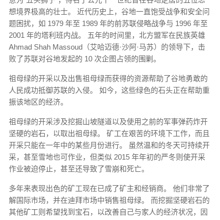
想境界极高的壮士。 近代历史上，谷地一直饱受战争和安全问
题困扰，如 1979 年至 1989 年的前苏联侵略战争与 1996 年至
2001 年的塔利班内战。 五年的时间里，北方盟军在民族英雄
Ahmad Shah Massoud（艾哈迈德·沙阿·马苏）的领导下，击
败了苏联对谷地发起的 10 次企图占领的围剿。
祖母绿的开采以及出售祖母绿而获得的资源帮助了谷地勇敢的
人民成功抵御苏联的入侵。 如今，这些绿色的石头正在帮助重
振该地区的经济。
祖母绿的开采涉及挖掘山坡隧道以及使用之前的军事弹药炸开
坚硬的岩石，以取出祖母绿。 矿工在艰苦的环境下工作，而且
开采只能在一年中的某些月份进行。 虽然温和的冬天可持续开
采，甚至雪地也可作业，但类似 2015 年年初的严冬则使开采
作业被迫停止，甚至还导致了雪崩和死亡。
多年来表现出色的矿工现在已成了矿主和经销商。 他们非常了
解国际市场，并在迪拜市场中销售祖母绿。 而挖掘坚硬岩石的
其他矿工则希望找到宝石，以改善自己与家人的经济状况，因