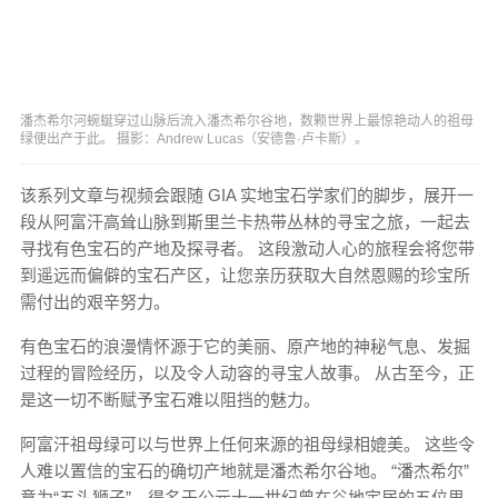
潘杰希尔河蜿蜒穿过山脉后流入潘杰希尔谷地，数颗世界上最惊艳动人的祖母
绿便出产于此。 摄影：Andrew Lucas（安德鲁·卢卡斯）。
该系列文章与视频会跟随 GIA 实地宝石学家们的脚步，展开一
段从阿富汗高耸山脉到斯里兰卡热带丛林的寻宝之旅，一起去
寻找有色宝石的产地及探寻者。 这段激动人心的旅程会将您带
到遥远而偏僻的宝石产区，让您亲历获取大自然恩赐的珍宝所
需付出的艰辛努力。
有色宝石的浪漫情怀源于它的美丽、原产地的神秘气息、发掘
过程的冒险经历，以及令人动容的​​寻宝人故事。 从古至今，正
是这一切不断赋予宝石难以阻挡的魅力。
阿富汗祖母绿可以与世界上任何来源的祖母绿相媲美。 这些令
人难以置信的宝石的确切产地就是潘杰希尔谷地。 “潘杰希尔”
意为“五头狮子”，得名于公元十一世纪曾在谷地定居的五位思