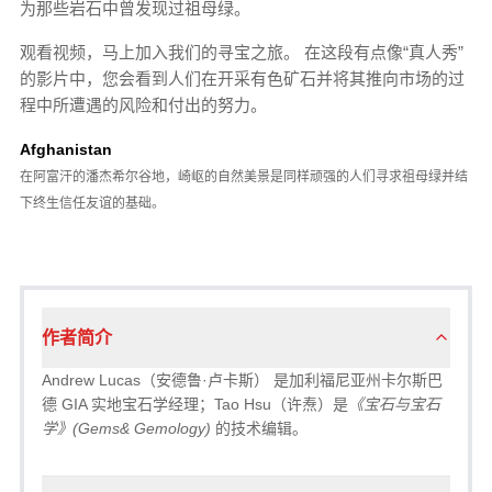
为那些岩石中曾发现过祖母绿。
观看视频，马上加入我们的寻宝之旅。 在这段有点像“真人秀”
的影片中，您会看到人们在开采有色矿石并将其推向市场的过
程中所遭遇的风险和付出的努力。
Afghanistan
在阿富汗的潘杰希尔谷地，崎岖的自然美景是同样顽强的人们寻求祖母绿并结
下终生信任友谊的基础。
作者简介
Andrew Lucas（安德鲁·卢卡斯） 是加利福尼亚州卡尔斯巴
德 GIA 实地宝石学经理；Tao Hsu（许焘）是
《宝石与宝石
学》(Gems& Gemology)
的技术编辑。