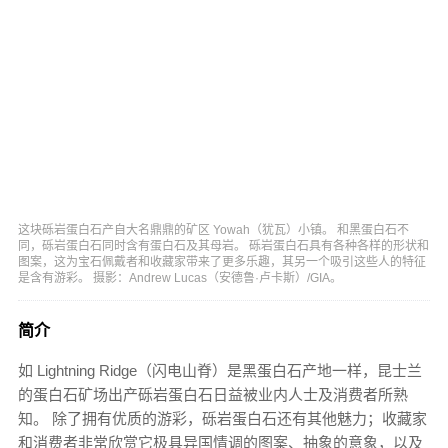
这块砾岩蛋白石产自大名鼎鼎的矿区 Yowah（犹瓦）小镇。 和黑蛋白石不
同，砾岩蛋白石同时含有蛋白石及其母岩。 砾岩蛋白石具有各种各样的形状和
图案，这为宝石佩戴者和收藏家带来了更多乐趣，其另一个吸引这些人的特征
是含有游彩。 摄影：Andrew Lucas（安德鲁·卢卡斯）/GIA。
简介
如 Lightning Ridge（闪电山脊）是黑蛋白石产地一样，昆士兰
的蛋白石矿场出产砾岩蛋白石日益被业内人士及消费者所熟
知。 除了拥有优质的游彩，砾岩蛋白石还有其他魅力；收藏家
和消费者非常欣赏它极具异国情调的图案、抽象的意象，以及