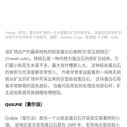
Yowah（犹瓦）蛋白石矿场的一次大型露天矿坑开采作业。 含蛋白石的铁矿石
分布于矿坑中的多个岩层内。 摄影：Andrew Lucas（安德鲁·卢卡斯）/GIA。
该矿场出产的最具特色的砾岩蛋白石被称为“犹瓦核桃石”
(Yowah nuts)。核桃石是一种内核为蛋白石的铁矿石结核，它
们最小和花生米差不多，最大有柠檬那么大。 这种砾岩蛋白石
的体积与光泽度都非常惊人。 作者非常幸运能看到一块两天前
刚从矿主的矿场中开采出来的巨型砾岩蛋白石。 这块蛋白石有
着非常鲜艳的蓝色游彩。 当被问及将如何处理这块原石时，矿
主说他希望将其捐赠给博物馆。
QUILPIE（奎尔派）
Quilpie（奎尔派）是另一个以砾岩蛋白石开采和交易著称的小
镇。 该地区首次发现蛋白石是在 1885 年，发现地点是目前小