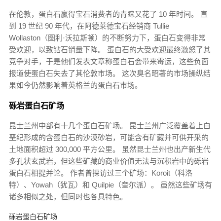
在伦敦，蛋白石赢得宝石消费者的青睐又花了 10 年时间。 直
到 19 世纪 90 年代，在阿德莱德宝石经销商 Tullie
Wollaston（图利·沃拉斯顿）的不断努力下，蛋白石变得非常
受欢迎，以致钻石销量下降。 蛋白石的大受欢迎最终激怒了其
竞争对手，于是他们发表文章称蛋白石会带来霉运，这些负面
报道使蛋白石失去了其伦敦市场。 这次臭名昭著的市场操纵结
果如今仍然影响着英格兰的蛋白石市场。
砾岩蛋白石矿场
昆士兰州中部有十几个蛋白石矿场。 昆士兰州广泛覆盖着上白
垩纪形成的含蛋白石的沙漠砂岩，可能含有矿藏并可供开采的
土地面积超过 300,000 平方公里
。 虽然昆士兰州也出产新生代
多孔状玄武岩，但这些矿藏的商业价值无法与沉积岩中的砾岩
蛋白石相提并论。 作者曾探访过三个矿场：Koroit（科洛
特）、Yowah（犹瓦）和 Quilpie（奎尔派）。 虽然这些矿场有
诸多相似之处，但同时也各具特色。
砾岩蛋白石矿场