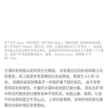
这个位于 Alaric（阿拉里克）的矿场由 Stelzer（施特尔策）家族所有并经营。
该个矿场位于 Quilpie（奎尔派）北部，只是此地区的几个矿场之一。 砾岩蛋
白石是从砂岩山脊中开采出来的。 虽说这样的开采作业基本上只需要一个人操
作，但这个矿场的规模非常大。 摄影：Andrew Lucas（安德鲁·卢卡
斯）/GIA。
沙漠砂岩地层从底到顶分为两层。 含有蛋白石的砂岩和黏土比
较柔软，其上层是非常坚硬的红色硅质岩，厚度为 4.5 到 15
米。 坚硬的岩层就像盖子一样保护着下面的岩石。 由于经常
受到风化和侵蚀，大量的沙漠砂岩地层已被分解。 现在在矿场
中所见的剩余部分拥有各种不同形态，如低山脉、高原，以及
不时出现的孤立平顶山丘。 上述内容表明，当地的地形和北美
著名的盆岭地区非常相似。