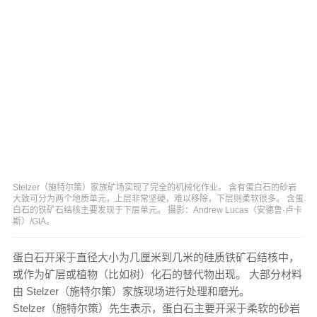
Stelzer（施特尔策）家族矿场实现了完全的机械化作业。 含有蛋白石的砂岩
大致可分为两个地质单元，上层非常坚硬，难以移除，下层则柔软很多。 含蛋
白石的铁矿石结核主要发现于下层单元。 摄影：Andrew Lucas（安德鲁·卢卡
斯）/GIA。
蛋白石开采于直径大小为几厘米到几米的硅质铁矿石结核中，
或作为矿层或植物（比如树）化石的替代物出现。 大部分材料
由 Stelzer（施特尔策）家族现场进行处理和磨光。
Stelzer（施特尔策）先生表示，蛋白石主要开采于柔软的砂岩