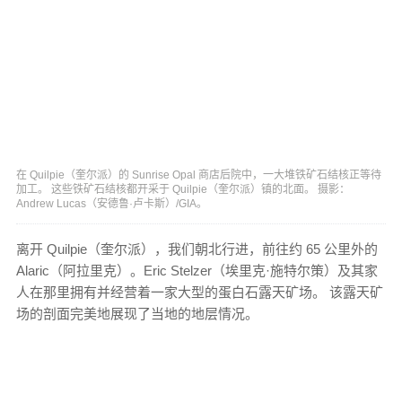
在 Quilpie（奎尔派）的 Sunrise Opal 商店后院中，一大堆铁矿石结核正等待
加工。 这些铁矿石结核都开采于 Quilpie（奎尔派）镇的北面。 摄影：
Andrew Lucas（安德鲁·卢卡斯）/GIA。
离开 Quilpie（奎尔派），我们朝北行进，前往约 65 公里外的
Alaric（阿拉里克）。Eric Stelzer（埃里克·施特尔策）及其家
人在那里拥有并经营着一家大型的蛋白石露天矿场。 该露天矿
场的剖面完美地展现了当地的地层情况。