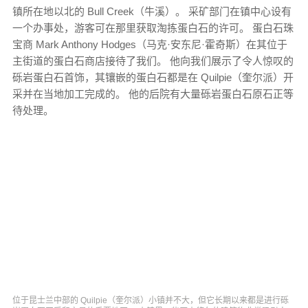
镇所在地以北的 Bull Creek（牛溪）。 采矿部门在镇中心设有
一个办事处，游客可在那里获取淘拣蛋白石的许可。 蛋白石珠
宝商 Mark Anthony Hodges（马克·安东尼·霍奇斯）在其位于
主街道的蛋白石商店接待了我们。 他向我们展示了令人惊叹的
砾岩蛋白石首饰，其镶嵌的蛋白石都是在 Quilpie（奎尔派）开
采并在当地加工完成的。 他的后院有大量砾岩蛋白石原石正等
待处理。
位于昆士兰中部的 Quilpie（奎尔派）小镇并不大，但它长期以来都是进行砾