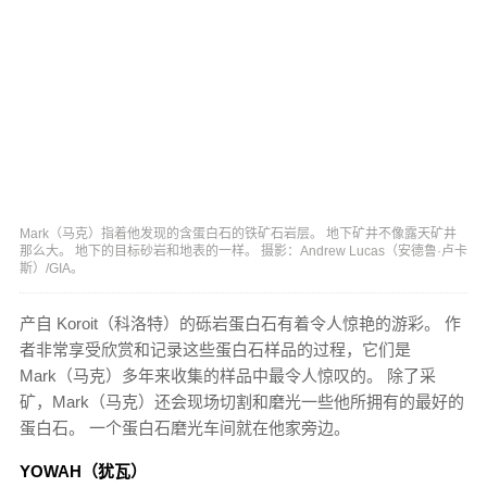
Mark（马克）指着他发现的含蛋白石的铁矿石岩层。 地下矿井不像露天矿井
那么大。 地下的目标砂岩和地表的一样。 摄影：Andrew Lucas（安德鲁·卢卡
斯）/GIA。
产自 Koroit（科洛特）的砾岩蛋白石有着令人惊艳的游彩。 作
者非常享受欣赏和记录这些蛋白石样品的过程，它们是
Mark（马克）多年来收集的样品中最令人惊叹的。 除了采
矿，Mark（马克）还会现场切割和磨光一些他所拥有的最好的
蛋白石。 一个蛋白石磨光车间就在他家旁边。
YOWAH（犹瓦）