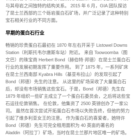
与其母岩之间独特的结构关系。 2015 年 6 月，GIA 团队探访
了昆士兰西部的三个砾岩蛋白石矿场，并广泛记录了这种特别
宝石相关行业的不同方面。
早期的蛋白石行业
畅销的珍贵蛋白石最初在 1870 年左右开采于 Listowel Downs
Station（利斯托韦尔唐斯车站）附近。 来自 Toowoomba（图
文巴）的珠宝商 Herbert Bond（赫伯特·邦德）在昆士兰蛋白石
行业的发展初期发挥了重要作用。 到了 1875 年，一系列矿床
在昆士兰西南部 Kyabra Hills（基亚布拉山）的发现引起了
Bond（邦德）先生的注意。 从这里的矿场采收了大量蛋白石
后，却没有市场销售这些宝石。于是，Bond（邦德）先生在
1879 年组织一些矿主成立了一个蛋白石委员会，之后将这些宝
石运往伦敦销售。 在伦敦，他集资了 2500 英镑创办了一家公
司。 虽然在首次尝试开拓蛋白石市场以失败告终，但他的努力
引起了维多利亚女王的注意。 作为蛋白石的喜爱者，她特许
Bond（邦德）先生可完全租用面积为 40 英亩的著名的
Aladdin（阿拉丁）矿场，当时在昆士兰那片地区唯一的矿场。