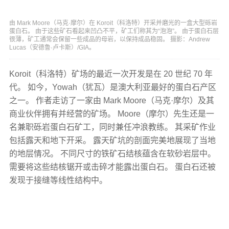
由 Mark Moore（马克·摩尔）在 Koroit（科洛特）开采并磨光的一盒大型砾岩
蛋白石。 由于这些矿石看起来凹凸不平，矿工们称其为“泡泡”。 由于蛋白石层
很薄，矿工通常会保留一些成品的母岩，以保持成品稳固。 摄影：Andrew
Lucas（安德鲁·卢卡斯）/GIA。
Koroit（科洛特）矿场的最近一次开发是在 20 世纪 70 年
代。 如今，Yowah（犹瓦）是澳大利亚最好的蛋白石产区
之一。 作者走访了一家由 Mark Moore（马克·摩尔）及其
商业伙伴拥有并经营的矿场。 Moore（摩尔）先生还是一
名兼职砾岩蛋白石矿工，同时兼任冲浪教练。 其采矿作业
包括露天和地下开采。 露天矿坑的剖面完美地展现了当地
的地层情况。 不同尺寸的铁矿石结核蕴含在软砂岩层中。
需要将这些结核锯开或击碎才能露出蛋白石。 蛋白石还被
发现于接缝等线性结构中。