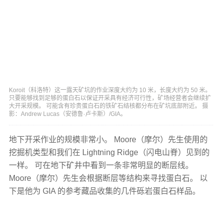
Koroit（科洛特）这一露天矿坑的作业深度大约为 10 米，长度大约为 50 米。
只要能够找到足够的蛋白石以保证开采具有经济可行性，矿场经营者会继续扩
大开采规模。 可能含有珍贵蛋白石的铁矿石结核都分布在矿坑底部附近。 摄
影：Andrew Lucas（安德鲁·卢卡斯）/GIA。
地下开采作业的规模非常小。 Moore（摩尔）先生使用的
挖掘机类型和我们在 Lightning Ridge（闪电山脊）见到的
一样。 可在地下矿井中看到一条非常明显的断层线。
Moore（摩尔）先生会根据断层等结构来寻找蛋白石。 以
下是他为 GIA 的参考藏品收集的几件砾岩蛋白石样品。