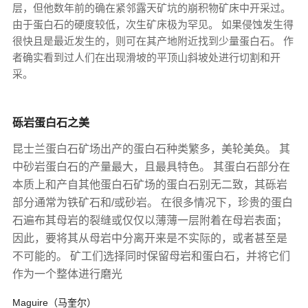
层，但他数年前的确在紧邻露天矿坑的崩积物矿床中开采过。
由于蛋白石的硬度较低，次生矿床极为罕见。 如果侵蚀发生得
很快且是最近发生的，则可在其产地附近找到少量蛋白石。 作
者确实看到过人们在出现滑坡的平顶山斜坡处进行切割和开
采。
砾岩蛋白石之美
昆士兰蛋白石矿场出产的蛋白石种类繁多，美轮美奂。 其
中砂岩蛋白石的产量最大，且最具特色。 其蛋白石部分在
本质上和产自其他蛋白石矿场的蛋白石别无二致，其砾岩
部分通常为铁矿石和/或砂岩。 在很多情况下，珍贵的蛋白
石遍布其母岩的裂缝或仅仅以薄薄一层附着在母岩表面；
因此，要将其从母岩中分离开来是不实际的，或者甚至是
不可能的。 矿工们选择同时保留母岩和蛋白石，并将它们
作为一个整体进行磨光
Maguire（马奎尔）