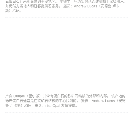
岩蛋白石开采和交易的重要地区。 小镇里一些历史悠久的建筑物非常吸引人，
并仍然为当地人和游客提供着服务。 摄影：Andrew Lucas（安德鲁·卢卡
斯）/GIA。
产自 Quilpie（奎尔派）并含有蛋白石的铁矿石结核的外部和内部。 该产地的
砾岩蛋白石通常是在铁矿石结核的中心找到的。 摄影：Andrew Lucas（安德
鲁·卢卡斯）/GIA，由 Sunrise Opal 友情提供。