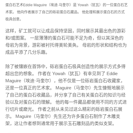
蛋白石艺术Eddie Maguire（埃迪·马奎尔）是 Yowah（犹瓦）的一位蛋白石艺
术家。 他向作者展示了自己的砾岩蛋白石藏品。 他处理和展示蛋白石的方式
极具创意。
这样，矿工就可以让成品保持坚固，同时展示其最出色的游彩
和/或图案。 一层薄薄的蛋白石可能不足为奇，但以其深色的
母岩为背景，游彩被衬托得美轮美奂。 母岩的形状和结构也为
成品平添了几分乐趣。
除了被镶嵌在首饰中，砾岩蛋白石极具创造性的展示方式多得
超出您的想象。 作者在 Yowah（犹瓦）有幸见到了 Eddie
Maguire（埃迪·马奎尔），他不仅是一位砾岩蛋白石收藏家，
还是一位真正的艺术家。 Maguire（马奎尔）先生慷慨地展示
了自己的蛋白石收藏品，并分享了自己有关蛋白石的知识与经
验以及对蛋白石的理解。 他的每一件藏品都使用不同的方式进
行切片或磨光。 作者之前从未见过这么精彩的砾岩蛋白石展
示。 Maguire（马奎尔）先生还为许多蛋白石制作了木雕支
架，这让作者想到通常用于展示玉石雕刻品的类似支架。