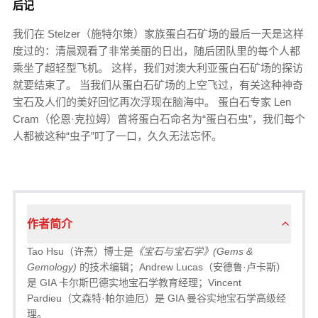
后记
我们在 Stelzer（施特尔策）家族蛋白石矿场的最后一天是这样
度过的：清晨观看了非常美丽的日出，随后团队里的每个人都
乘坐了超轻型飞机。 这样，我们对澳大利亚蛋白石矿场的探访
就要结束了。 当我们从蛋白石矿场的上空飞过，有关这种神奇
宝石及人们的美好回忆再次浮现在脑海中。 蛋白石专家 Len
Cram（伦恩·克拉姆）曾将蛋白石命名为“蛋白石虫”，我们每个
人都被这种“虫子”叮了一口，久久无法忘怀。
作者简介
Tao Hsu（许焘）博士是
《宝石与宝石学》(Gems &
Gemology)
的技术编辑；Andrew Lucas（安德鲁·卢卡斯）
是 GIA 卡尔斯巴德实地宝石学教育经理；Vincent
Pardieu（文森特·帕尔迪厄）是 GIA 曼谷实地宝石学高级经
理。