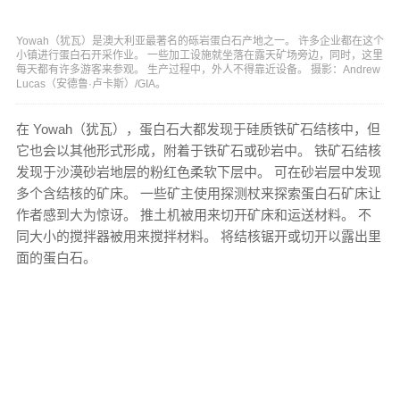
Yowah（犹瓦）是澳大利亚最著名的砾岩蛋白石产地之一。 许多企业都在这个
小镇进行蛋白石开采作业。 一些加工设施就坐落在露天矿场旁边，同时，这里
每天都有许多游客来参观。 生产过程中，外人不得靠近设备。 摄影：Andrew
Lucas（安德鲁·卢卡斯）/GIA。
在 Yowah（犹瓦），蛋白石大都发现于硅质铁矿石结核中，但
它也会以其他形式形成，附着于铁矿石或砂岩中。 铁矿石结核
发现于沙漠砂岩地层的粉红色柔软下层中。 可在砂岩层中发现
多个含结核的矿床。 一些矿主使用探测杖来探索蛋白石矿床让
作者感到大为惊讶。 推土机被用来切开矿床和运送材料。 不
同大小的搅拌器被用来搅拌材料。 将结核锯开或切开以露出里
面的蛋白石。