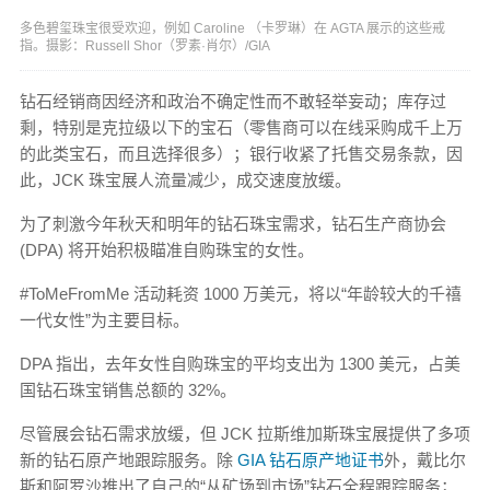
多色碧玺珠宝很受欢迎，例如 Caroline （卡罗琳）在 AGTA 展示的这些戒
指。摄影：Russell Shor（罗素·肖尔）/GIA
钻石经销商因经济和政治不确定性而不敢轻举妄动；库存过
剩，特别是克拉级以下的宝石（零售商可以在线采购成千上万
的此类宝石，而且选择很多）；银行收紧了托售交易条款，因
此，JCK 珠宝展人流量减少，成交速度放缓。
为了刺激今年秋天和明年的钻石珠宝需求，钻石生产商协会
(DPA) 将开始积极瞄准自购珠宝的女性。
#ToMeFromMe 活动耗资 1000 万美元，将以“年龄较大的千禧
一代女性”为主要目标。
DPA 指出，去年女性自购珠宝的平均支出为 1300 美元，占美
国钻石珠宝销售总额的 32%。
尽管展会钻石需求放缓，但 JCK 拉斯维加斯珠宝展提供了多项
新的钻石原产地跟踪服务。除
GIA 钻石原产地证书
外，戴比尔
斯和阿罗沙推出了自己的“从矿场到市场”钻石全程跟踪服务；