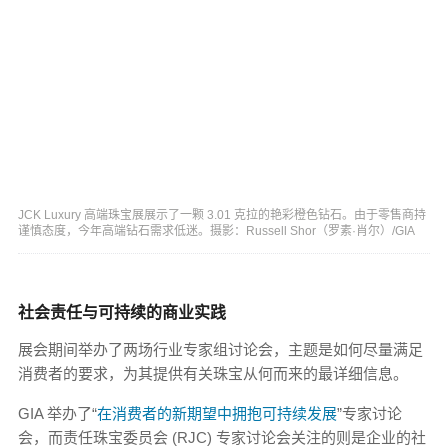
JCK Luxury 高端珠宝展展示了一颗 3.01 克拉的艳彩橙色钻石。由于零售商持
谨慎态度，今年高端钻石需求低迷。摄影：Russell Shor（罗素·肖尔）/GIA
社会责任与可持续的商业实践
展会期间举办了两场行业专家组讨论会，主题是如何尽量满足
消费者的要求，为其提供有关珠宝从何而来的最详细信息。
GIA 举办了“
在消费者的新期望中拥抱可持续发展
”专家讨论
会，而责任珠宝委员会 (RJC) 专家讨论会关注的则是企业的社