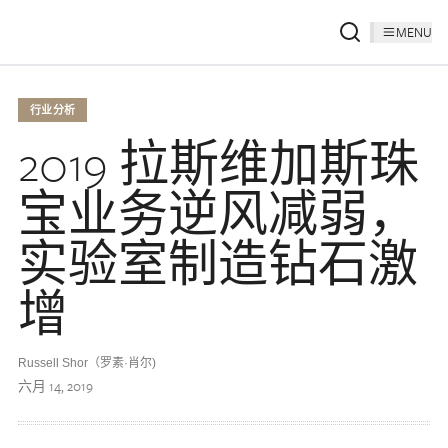
MENU
行业分析
2019 拉斯维加斯珠
宝业务逆风减弱，
实验室制造钻石激
增
Russell Shor（罗素·肖尔)
六月 14, 2019