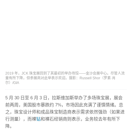
2019 年，JCK 珠宝展回到了其最初的举办场馆——金沙会展中心。尽管人流
量有所下降，但参展商对此举表示欢迎。摄影：Russell Shor（罗素·肖
尔）/GIA
5 月 30 日至 6 月 3 日，拉斯维加斯举办了多场珠宝展，展会
前两周，美国股市暴跌约 7%，市场因此充满了谨慎情绪。总
之，珠宝设计师和成品珠宝制造商表示需求依然强劲（如果进
行测量），而裸
钻
和裸石经销商则表示，业务较去年有所下
降。