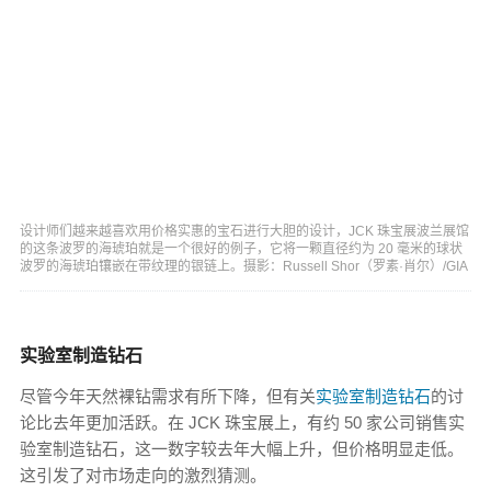
设计师们越来越喜欢用价格实惠的宝石进行大胆的设计，JCK 珠宝展波兰展馆
的这条波罗的海琥珀就是一个很好的例子，它将一颗直径约为 20 毫米的球状
波罗的海琥珀镶嵌在带纹理的银链上。摄影：Russell Shor（罗素·肖尔）/GIA
实验室制造钻石
尽管今年天然裸钻需求有所下降，但有关
实验室制造钻石
的讨
论比去年更加活跃。在 JCK 珠宝展上，有约 50 家公司销售实
验室制造钻石，这一数字较去年大幅上升，但价格明显走低。
这引发了对市场走向的激烈猜测。