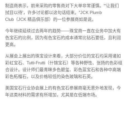
制造商表示，前来采购的零售商对下大单非常谨慎。“‘让我们
拭目以待’，许多讨论都以这句话结束。”JCK Plumb
Club（JCK 精品俱乐部）的一位参展商如是说。
今年继续延续过去两年的趋势——珠宝商一直在业务中加大有
色宝石的比例，因为有色宝石的成本通常比钻石要低，且利润
更高。
从展会上展出的珠宝设计来看，大部分价位的宝石均采用诸如
彩虹宝石、Tutti-Frutti（什锦宝石）等各种野性、张扬的色彩组
合设计。设计师们最青睐多色碧玺、彩色蓝宝石和各种中高端
彩色柘榴石，以及价格较低的染色玻璃和石英。
美国宝石行业协会展上的有色宝石参展商毫无意外地发现，今
年这类材料的需求有所增加，尤其是在低端市场。