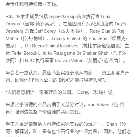
会责任和可持续商业实践。
RJC 专家组成员包括 Signet Group 首席执行官 Gina
Drosos（吉娜·德罗索斯）、在缅因州有八家连锁店的 Day’s
Jewelers 总裁 Jeff Corey（杰夫·科瑞）、Rosy Blue 的 Raj
Mehta（拉杰·梅塔）、Luxury Fintech 的 Eric Jens（埃里克·
詹斯） 、De Beers Ethical Initiatives（戴比尔斯道德倡议）主
管 Feriel Zerouki、纽约 Real gems 的 Shekar Shah（舍卡尔·
沙阿）和 RJC 执行董事 Iris van Veken（艾丽斯·范·维肯）。
与会者一致认为，最佳商业实践必须从内部——员工和客户开
始，确保他们“融入公司的 DNA”才能取得持久成功。
“人们愿意相信一家有理念的公司。”Corey（科瑞）说。
来源合乎道德的产品占据了大部分讨论，van Veken（范·维
肯）强调这是整个价值链的共同责任。
手工开采是最难纳入可持续采购实践的领域之一。Shah（沙
阿）解释说，矿工是有色宝石行业的中坚力量，“因此，他们必